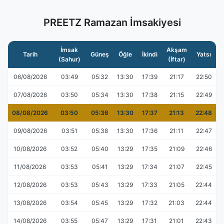
PREETZ Ramazan İmsakiyesi
İmsak
Akşam
Tarih
Güneş
Öğle
İkindi
Yatsı
(Sahur)
(İftar)
06/08/2026
03:49
05:32
13:30
17:39
21:17
22:50
07/08/2026
03:50
05:34
13:30
17:38
21:15
22:49
08/08/2026
03:50
05:36
13:30
17:37
21:13
22:48
09/08/2026
03:51
05:38
13:30
17:36
21:11
22:47
10/08/2026
03:52
05:40
13:29
17:35
21:09
22:46
11/08/2026
03:53
05:41
13:29
17:34
21:07
22:45
12/08/2026
03:53
05:43
13:29
17:33
21:05
22:44
13/08/2026
03:54
05:45
13:29
17:32
21:03
22:44
14/08/2026
03:55
05:47
13:29
17:31
21:01
22:43