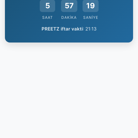
5
57
18
SAAT
DAKIKA
SANIYE
PREETZ iftar vakti
:
21:13