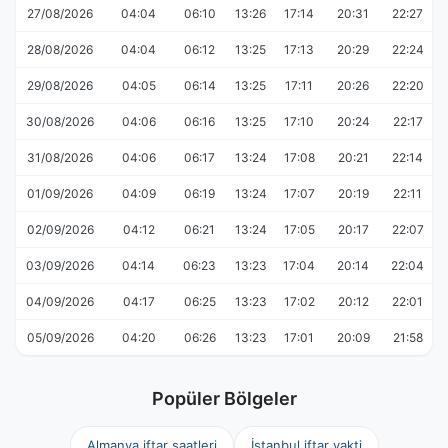
27/08/2026
04:04
06:10
13:26
17:14
20:31
22:27
28/08/2026
04:04
06:12
13:25
17:13
20:29
22:24
29/08/2026
04:05
06:14
13:25
17:11
20:26
22:20
30/08/2026
04:06
06:16
13:25
17:10
20:24
22:17
31/08/2026
04:06
06:17
13:24
17:08
20:21
22:14
01/09/2026
04:09
06:19
13:24
17:07
20:19
22:11
02/09/2026
04:12
06:21
13:24
17:05
20:17
22:07
03/09/2026
04:14
06:23
13:23
17:04
20:14
22:04
04/09/2026
04:17
06:25
13:23
17:02
20:12
22:01
05/09/2026
04:20
06:26
13:23
17:01
20:09
21:58
Popüler Bölgeler
Almanya iftar saatleri
İstanbul iftar vakti