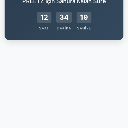
PREETZ İçin Sahura Kalan Süre
12
34
18
SAAT
DAKIKA
SANIYE