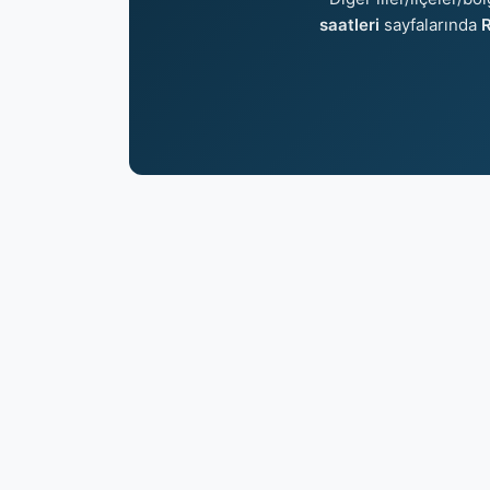
saatleri
sayfalarında
R