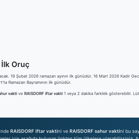
İlk Oruç
ılacak. 19 Şubat 2026 ramazan ayının ilk günüdür. 16 Mart 2026 Kadir Gec
t'ta Ramazan Bayramının ilk günüdür.
hur vakti
ve
RAISDORF iftar vakti
1 veya 2 dakika farklılık gösterebilir. 
sinde
RAISDORF iftar vakti
ni ve
RAISDORF sahur vakti
ni bu say
ölgeler için aşağıda bulunan linkten tüm ülkelere ulaşabilirsiniz. 