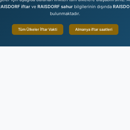
AISDORF iftar
ve
RAISDORF sahur
bilgilerinin dışında
RAISDOR
bulunmaktadır.
Tüm Ülkeler İftar Vakti
Almanya iftar saatleri