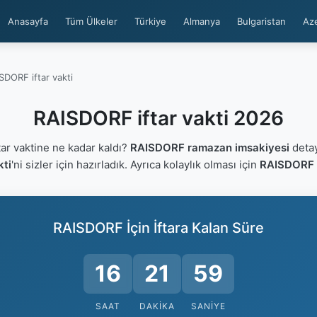
Anasayfa
Tüm Ülkeler
Türkiye
Almanya
Bulgaristan
Az
SDORF iftar vakti
RAISDORF iftar vakti 2026
r vaktine ne kadar kaldı?
RAISDORF ramazan imsakiyesi
detay
kti
'ni sizler için hazırladık. Ayrıca kolaylık olması için
RAISDORF i
RAISDORF İçin İftara Kalan Süre
16
21
59
SAAT
DAKIKA
SANIYE