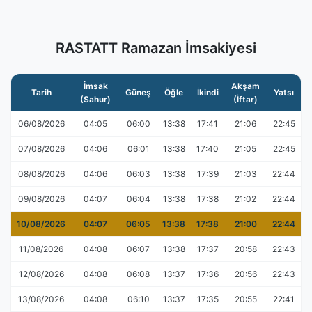
RASTATT Ramazan İmsakiyesi
İmsak
Akşam
Tarih
Güneş
Öğle
İkindi
Yatsı
(Sahur)
(İftar)
06/08/2026
04:05
06:00
13:38
17:41
21:06
22:45
07/08/2026
04:06
06:01
13:38
17:40
21:05
22:45
08/08/2026
04:06
06:03
13:38
17:39
21:03
22:44
09/08/2026
04:07
06:04
13:38
17:38
21:02
22:44
10/08/2026
04:07
06:05
13:38
17:38
21:00
22:44
11/08/2026
04:08
06:07
13:38
17:37
20:58
22:43
12/08/2026
04:08
06:08
13:37
17:36
20:56
22:43
13/08/2026
04:08
06:10
13:37
17:35
20:55
22:41