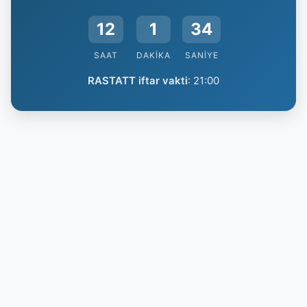
12
1
33
SAAT
DAKIKA
SANIYE
RASTATT iftar vakti
:
21:00