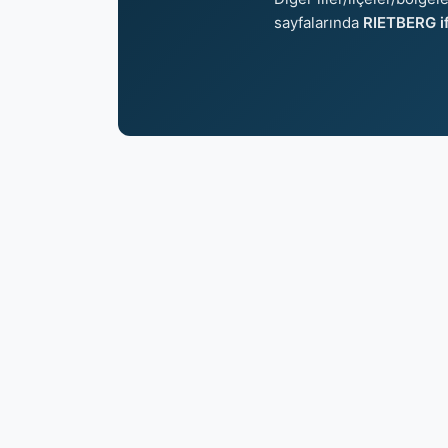
sayfalarında
RIETBERG if