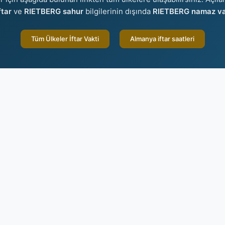
tar
ve
RIETBERG sahur
bilgilerinin dışında
RIETBERG namaz vak
Tüm Ülkeler İftar Vakti
Almanya iftar saatleri