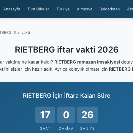
Anasayfa
Tüm Ülkeler
Türkiye
Almanya
Bulgaristan
Az
TBERG iftar vakti
RIETBERG iftar vakti 2026
r vaktine ne kadar kaldı?
RIETBERG ramazan imsakiyesi
detayl
kti
'ni sizler için hazırladık. Ayrıca kolaylık olması için
RIETBERG i
RIETBERG İçin İftara Kalan Süre
17
0
26
SAAT
DAKIKA
SANIYE