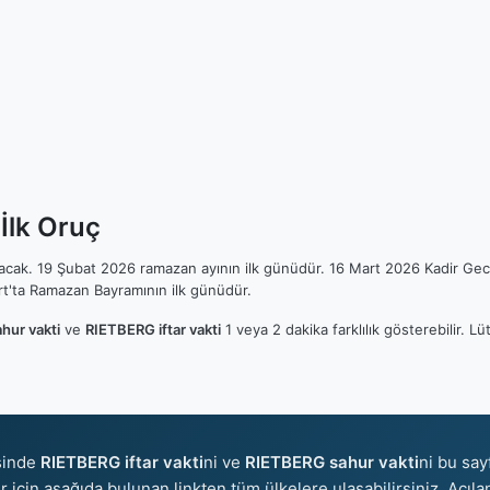
İlk Oruç
ılacak. 19 Şubat 2026 ramazan ayının ilk günüdür. 16 Mart 2026 Kadir Gec
t'ta Ramazan Bayramının ilk günüdür.
hur vakti
ve
RIETBERG iftar vakti
1 veya 2 dakika farklılık gösterebilir. 
sinde
RIETBERG iftar vakti
ni ve
RIETBERG sahur vakti
ni bu say
er için aşağıda bulunan linkten tüm ülkelere ulaşabilirsiniz. Açıl