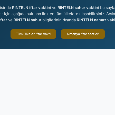
risinde
RINTELN iftar vakti
ni ve
RINTELN sahur vakti
ni bu sayfa
ler için aşağıda bulunan linkten tüm ülkelere ulaşabilirsiniz. Açıl
ftar
ve
RINTELN sahur
bilgilerinin dışında
RINTELN namaz vakit
Tüm Ülkeler İftar Vakti
Almanya iftar saatleri