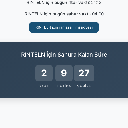
RINTELN için bugün iftar vakti
:
21:12
RINTELN için bugün sahur vakti
:
04:00
RINTELN için ramazan imsakiyesi
RINTELN İçin Sahura Kalan Süre
2
9
27
SAAT
DAKIKA
SANIYE