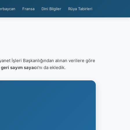
erbaycan
Fransa
Dini Bilgiler
Rüya Tabirleri
yanet İşleri Başkanlığından alınan verilere göre
 geri sayım sayacı
'nı da ekledik.