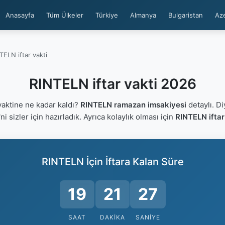
Anasayfa
Tüm Ülkeler
Türkiye
Almanya
Bulgaristan
Az
TELN iftar vakti
RINTELN iftar vakti 2026
aktine ne kadar kaldı?
RINTELN ramazan imsakiyesi
detaylı. Di
'ni sizler için hazırladık. Ayrıca kolaylık olması için
RINTELN iftar
RINTELN İçin İftara Kalan Süre
19
21
27
SAAT
DAKIKA
SANIYE