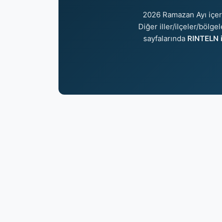
2026 Ramazan Ayı içe
Diğer iller/ilçeler/bölge
sayfalarında
RINTELN i