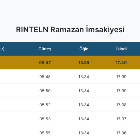
RINTELN Ramazan İmsakiyesi
ur)
Güneş
Öğle
İkindi
05:47
13:35
17:40
05:48
13:34
17:39
05:50
13:34
17:39
05:52
13:34
17:38
05:53
13:34
17:37
05:55
13:34
17:36