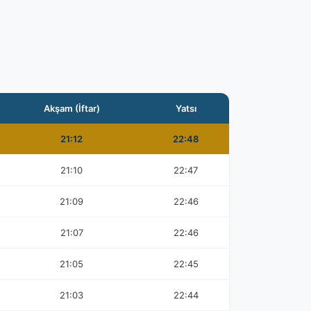
Akşam (İftar)
Yatsı
21:12
22:48
21:10
22:47
21:09
22:46
21:07
22:46
21:05
22:45
21:03
22:44