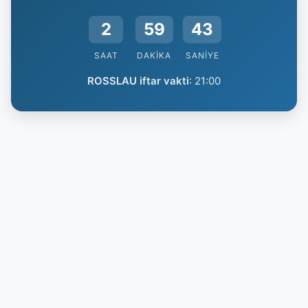
2
59
42
SAAT
DAKIKA
SANIYE
ROSSLAU iftar vakti
:
21:00