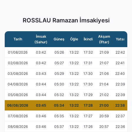
ROSSLAU Ramazan İmsakiyesi
İmsak
Akşam
Tarih
Güneş
Öğle
İkindi
Yatsı
(Sahur)
(İftar)
01/08/2026
03:42
05:26
13:22
17:32
21:09
22:42
02/08/2026
03:42
05:27
13:22
17:31
21:07
22:41
03/08/2026
03:43
05:29
13:22
17:30
21:06
22:40
04/08/2026
03:44
05:30
13:22
17:30
21:04
22:39
05/08/2026
03:44
05:32
13:22
17:29
21:02
22:39
06/08/2026
03:45
05:34
13:22
17:28
21:00
22:38
07/08/2026
03:46
05:35
13:22
17:27
20:59
22:37
08/08/2026
03:46
05:37
13:22
17:26
20:57
22:36