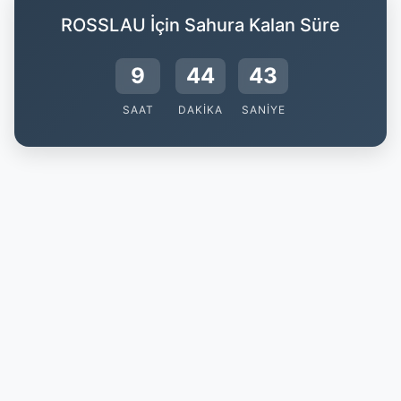
ROSSLAU İçin Sahura Kalan Süre
9
44
42
SAAT
DAKIKA
SANIYE