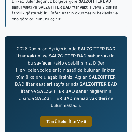
Dikkat: Bulunduğunuz bölgeye göre
SALZGITTER BAD
sahur vakti
ve
SALZGITTER BAD iftar vakti
1 veya 2 dakika
farklılık gösterebilir. Lütfen ezanın okunmasını bekleyin ve
ona göre orucunuzu açınız.
2026 Ramazan Ayı içerisinde
SALZGITTER BAD
iftar vakti
ni ve
SALZGITTER BAD sahur vakti
ni
bu sayfadan takip edebilirsiniz. Diğer
iller/ilçeler/bölgeler için aşağıda bulunan linkten
tüm ülkelere ulaşabilirsiniz. Açılan
SALZGITTER
BAD iftar saatleri
sayfalarında
SALZGITTER BAD
iftar
ve
SALZGITTER BAD sahur
bilgilerinin
dışında
SALZGITTER BAD namaz vakitleri
de
bulunmaktadır.
Tüm Ülkeler İftar Vakti