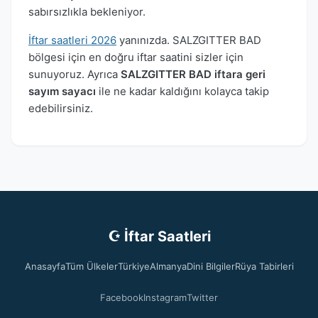
sabırsızlıkla bekleniyor.
İftar saatleri 2026
yanınızda. SALZGITTER BAD
bölgesi için en doğru iftar saatini sizler için
sunuyoruz. Ayrıca
SALZGITTER BAD iftara geri
sayım sayacı
ile ne kadar kaldığını kolayca takip
edebilirsiniz.
☪ İftar Saatleri
Anasayfa
Tüm Ülkeler
Türkiye
Almanya
Dini Bilgiler
Rüya Tabirleri
Facebook
Instagram
Twitter