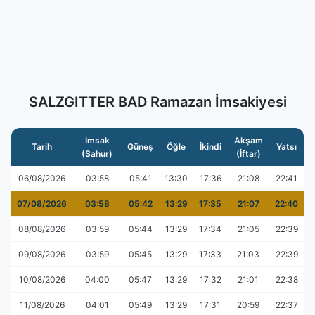
SALZGITTER BAD Ramazan İmsakiyesi
İmsak
Akşam
Tarih
Güneş
Öğle
İkindi
Yatsı
(Sahur)
(İftar)
06/08/2026
03:58
05:41
13:30
17:36
21:08
22:41
07/08/2026
03:58
05:42
13:29
17:35
21:07
22:40
08/08/2026
03:59
05:44
13:29
17:34
21:05
22:39
09/08/2026
03:59
05:45
13:29
17:33
21:03
22:39
10/08/2026
04:00
05:47
13:29
17:32
21:01
22:38
11/08/2026
04:01
05:49
13:29
17:31
20:59
22:37