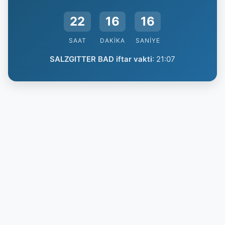
22
16
16
SAAT
DAKIKA
SANIYE
SALZGITTER BAD iftar vakti
:
21:07