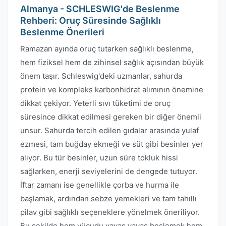
Almanya - SCHLESWIG'de Beslenme
Rehberi: Oruç Süresinde Sağlıklı
Beslenme Önerileri
Ramazan ayında oruç tutarken sağlıklı beslenme,
hem fiziksel hem de zihinsel sağlık açısından büyük
önem taşır. Schleswig'deki uzmanlar, sahurda
protein ve kompleks karbonhidrat alımının önemine
dikkat çekiyor. Yeterli sıvı tüketimi de oruç
süresince dikkat edilmesi gereken bir diğer önemli
unsur. Sahurda tercih edilen gıdalar arasında yulaf
ezmesi, tam buğday ekmeği ve süt gibi besinler yer
alıyor. Bu tür besinler, uzun süre tokluk hissi
sağlarken, enerji seviyelerini de dengede tutuyor.
İftar zamanı ise genellikle çorba ve hurma ile
başlamak, ardından sebze yemekleri ve tam tahıllı
pilav gibi sağlıklı seçeneklere yönelmek öneriliyor.
Bu şekilde hem vücudu yavaş yavaş beslemek hem