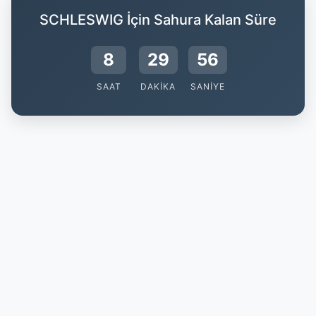
SCHLESWIG İçin Sahura Kalan Süre
8
29
55
SAAT
DAKIKA
SANIYE