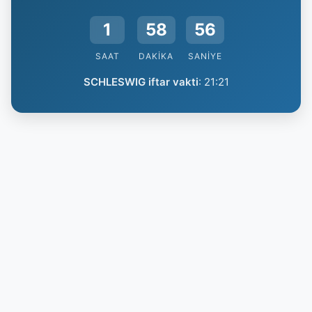
1
58
55
SAAT
DAKIKA
SANIYE
SCHLESWIG iftar vakti
:
21:21