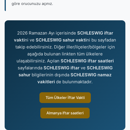
göre orucunuzu açınız.
2026 Ramazan Ayı içerisinde
SCHLESWIG iftar
vakti
ni ve
SCHLESWIG sahur vakti
ni bu sayfadan
takip edebilirsiniz. Diğer iller/ilçeler/bölgeler için
aşağıda bulunan linkten tüm ülkelere
ulaşabilirsiniz. Açılan
SCHLESWIG iftar saatleri
sayfalarında
SCHLESWIG iftar
ve
SCHLESWIG
sahur
bilgilerinin dışında
SCHLESWIG namaz
vakitleri
de bulunmaktadır.
Tüm Ülkeler İftar Vakti
Almanya iftar saatleri