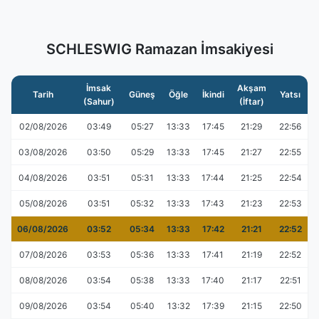
SCHLESWIG Ramazan İmsakiyesi
İmsak
Akşam
Tarih
Güneş
Öğle
İkindi
Yatsı
(Sahur)
(İftar)
02/08/2026
03:49
05:27
13:33
17:45
21:29
22:56
03/08/2026
03:50
05:29
13:33
17:45
21:27
22:55
04/08/2026
03:51
05:31
13:33
17:44
21:25
22:54
05/08/2026
03:51
05:32
13:33
17:43
21:23
22:53
06/08/2026
03:52
05:34
13:33
17:42
21:21
22:52
07/08/2026
03:53
05:36
13:33
17:41
21:19
22:52
08/08/2026
03:54
05:38
13:33
17:40
21:17
22:51
09/08/2026
03:54
05:40
13:32
17:39
21:15
22:50