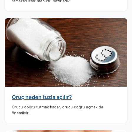
ramazan iftar menüsü hazırladık.
Oruç neden tuzla açılır?
Orucu doğru tutmak kadar, orucu doğru açmak da
önemlidir.