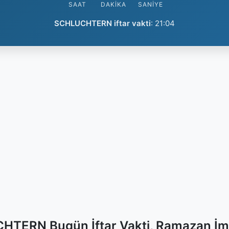
SAAT
DAKIKA
SANIYE
SCHLUCHTERN iftar vakti
:
21:04
TERN Bugün İftar Vakti, Ramazan İm