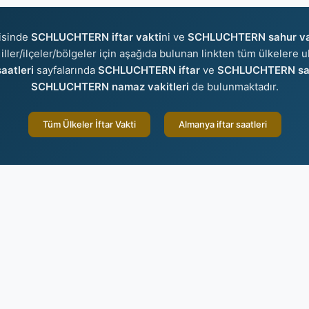
isinde
SCHLUCHTERN iftar vakti
ni ve
SCHLUCHTERN sahur va
 iller/ilçeler/bölgeler için aşağıda bulunan linkten tüm ülkelere ul
aatleri
sayfalarında
SCHLUCHTERN iftar
ve
SCHLUCHTERN sa
SCHLUCHTERN namaz vakitleri
de bulunmaktadır.
Tüm Ülkeler İftar Vakti
Almanya iftar saatleri