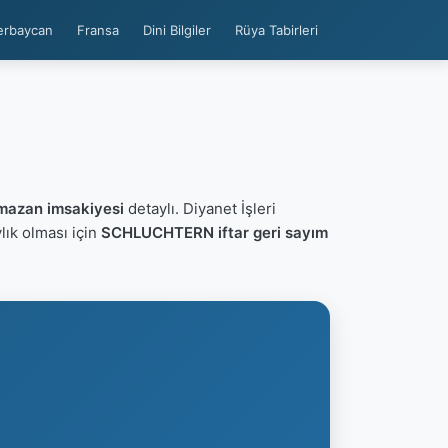
erbaycan
Fransa
Dini Bilgiler
Rüya Tabirleri
azan imsakiyesi
detaylı. Diyanet İşleri
ylık olması için
SCHLUCHTERN iftar geri sayım