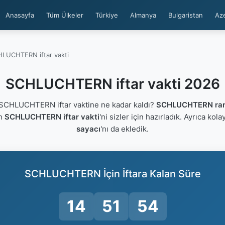
Anasayfa
Tüm Ülkeler
Türkiye
Almanya
Bulgaristan
Az
LUCHTERN iftar vakti
SCHLUCHTERN iftar vakti 2026
CHLUCHTERN iftar vaktine ne kadar kaldı?
SCHLUCHTERN ram
an
SCHLUCHTERN iftar vakti
'ni sizler için hazırladık. Ayrıca kola
sayacı
'nı da ekledik.
SCHLUCHTERN İçin İftara Kalan Süre
14
51
53