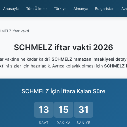
Anasayfa
Tüm Ülkeler
Türkiye
Almanya
Bulgaristan
Az
MELZ iftar vakti
SCHMELZ iftar vakti 2026
r vaktine ne kadar kaldı?
SCHMELZ ramazan imsakiyesi
detayl
kti
'ni sizler için hazırladık. Ayrıca kolaylık olması için
SCHMELZ if
SCHMELZ İçin İftara Kalan Süre
13
15
30
SAAT
DAKIKA
SANIYE