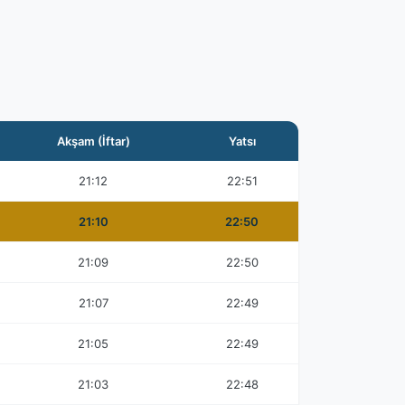
Akşam (İftar)
Yatsı
21:12
22:51
21:10
22:50
21:09
22:50
21:07
22:49
21:05
22:49
21:03
22:48