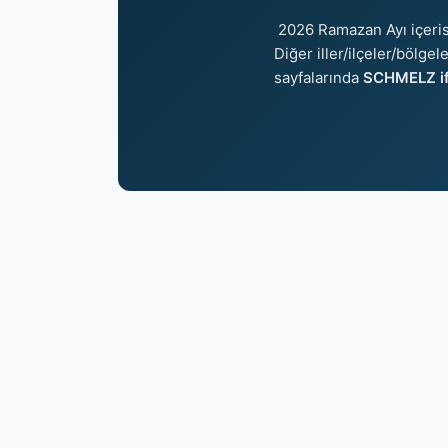
2026 Ramazan Ayı içeri
Diğer iller/ilçeler/bölgel
sayfalarında
SCHMELZ if