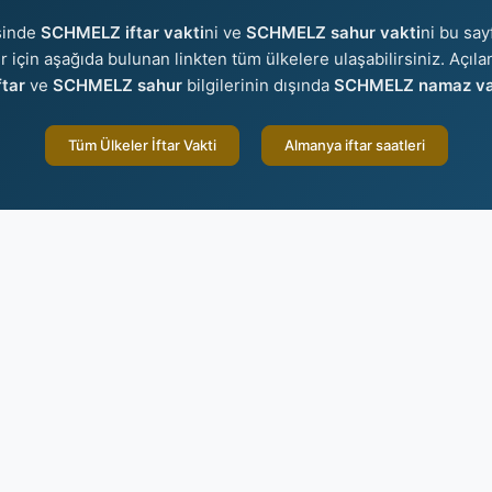
sinde
SCHMELZ iftar vakti
ni ve
SCHMELZ sahur vakti
ni bu say
er için aşağıda bulunan linkten tüm ülkelere ulaşabilirsiniz. Açıl
tar
ve
SCHMELZ sahur
bilgilerinin dışında
SCHMELZ namaz vak
Tüm Ülkeler İftar Vakti
Almanya iftar saatleri