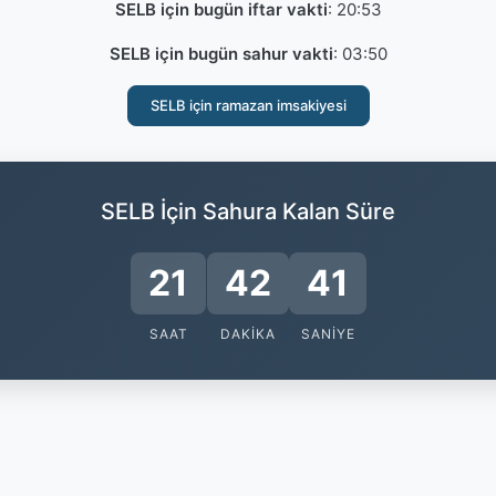
SELB için bugün iftar vakti
:
20:53
SELB için bugün sahur vakti
:
03:50
SELB için ramazan imsakiyesi
SELB İçin Sahura Kalan Süre
21
42
40
SAAT
DAKIKA
SANIYE