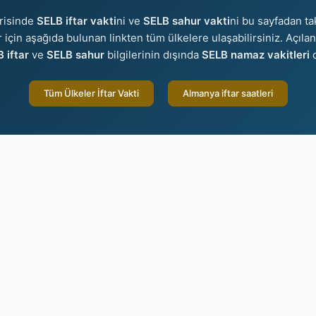
risinde
SELB iftar vakti
ni ve
SELB sahur vakti
ni bu sayfadan tak
er için aşağıda bulunan linkten tüm ülkelere ulaşabilirsiniz. Açıla
 iftar
ve
SELB sahur
bilgilerinin dışında
SELB namaz vakitleri
d
Tüm Ülkeler İftar Vakti
Almanya iftar saatleri