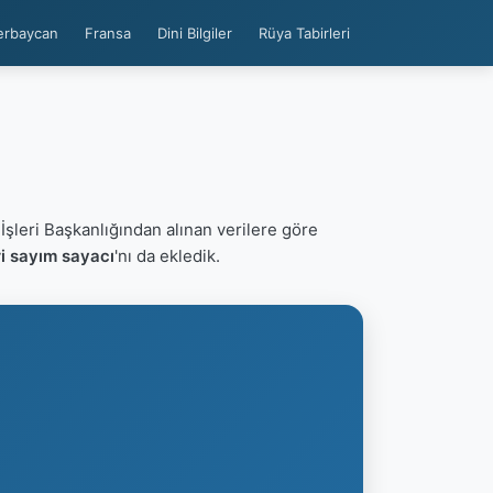
erbaycan
Fransa
Dini Bilgiler
Rüya Tabirleri
 İşleri Başkanlığından alınan verilere göre
ri sayım sayacı
'nı da ekledik.