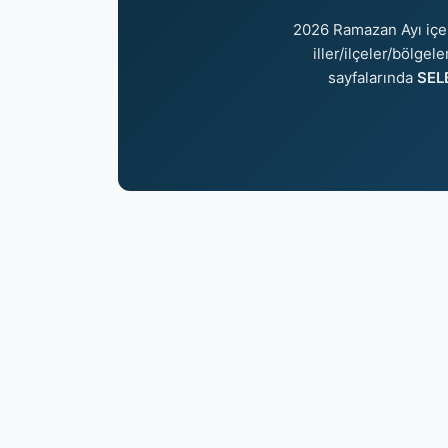
2026 Ramazan Ayı içe
iller/ilçeler/bölgel
sayfalarında
SELB