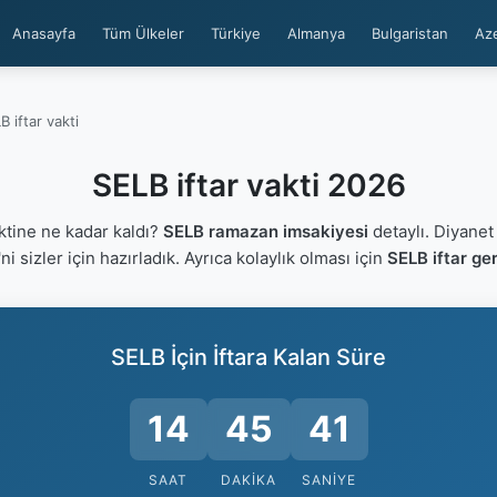
Anasayfa
Tüm Ülkeler
Türkiye
Almanya
Bulgaristan
Az
B iftar vakti
SELB iftar vakti 2026
ktine ne kadar kaldı?
SELB ramazan imsakiyesi
detaylı. Diyanet
'ni sizler için hazırladık. Ayrıca kolaylık olması için
SELB iftar ge
SELB İçin İftara Kalan Süre
14
45
40
SAAT
DAKIKA
SANIYE