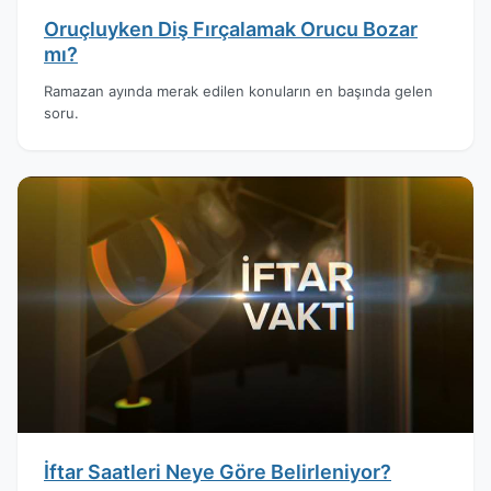
Oruçluyken Diş Fırçalamak Orucu Bozar
mı?
Ramazan ayında merak edilen konuların en başında gelen
soru.
İftar Saatleri Neye Göre Belirleniyor?