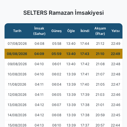
SELTERS Ramazan İmsakiyesi
İmsak
Akşam
Tarih
Güneş
Öğle
İkindi
Yatsı
(Sahur)
(İftar)
07/08/2026
04:08
05:58
13:40
17:44
21:12
22:49
08/08/2026
04:09
05:59
13:40
17:43
21:10
22:49
09/08/2026
04:10
06:01
13:40
17:42
21:08
22:48
10/08/2026
04:10
06:02
13:39
17:41
21:07
22:48
11/08/2026
04:11
06:04
13:39
17:40
21:05
22:47
12/08/2026
04:11
06:05
13:39
17:39
21:03
22:46
13/08/2026
04:12
06:07
13:39
17:38
21:01
22:46
14/08/2026
04:12
06:08
13:39
17:38
20:59
22:45
15/08/2026
04:13
06:10
13:39
17:37
20:57
22:44