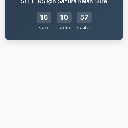
SELTERS İçin Sahura Kalan Süre
16
10
56
SAAT
DAKIKA
SANIYE