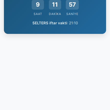
9
11
56
SAAT
DAKIKA
SANIYE
SELTERS iftar vakti
:
21:10