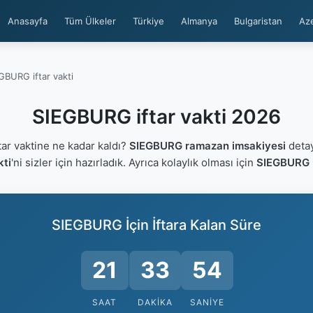
Anasayfa
Tüm Ülkeler
Türkiye
Almanya
Bulgaristan
Az
GBURG iftar vakti
SIEGBURG iftar vakti 2026
r vaktine ne kadar kaldı?
SIEGBURG ramazan imsakiyesi
detay
kti
'ni sizler için hazırladık. Ayrıca kolaylık olması için
SIEGBURG i
SIEGBURG İçin İftara Kalan Süre
21
33
53
SAAT
DAKIKA
SANIYE