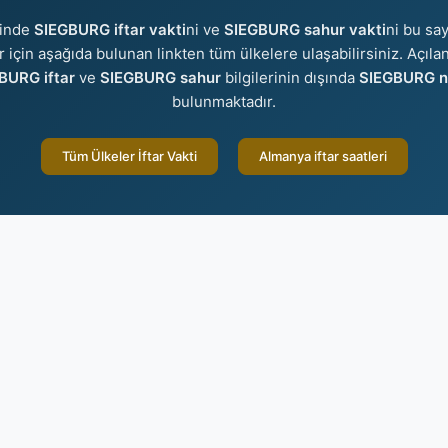
sinde
SIEGBURG iftar vakti
ni ve
SIEGBURG sahur vakti
ni bu say
er için aşağıda bulunan linkten tüm ülkelere ulaşabilirsiniz. Açıla
BURG iftar
ve
SIEGBURG sahur
bilgilerinin dışında
SIEGBURG na
bulunmaktadır.
Tüm Ülkeler İftar Vakti
Almanya iftar saatleri