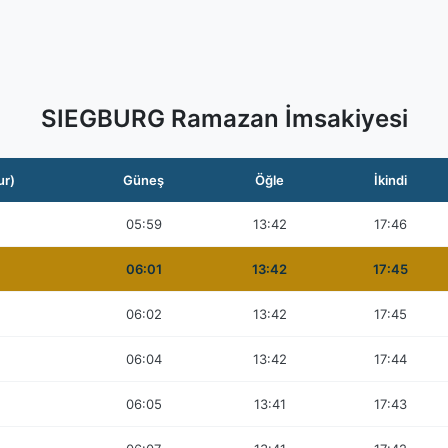
SIEGBURG Ramazan İmsakiyesi
ur)
Güneş
Öğle
İkindi
05:59
13:42
17:46
06:01
13:42
17:45
06:02
13:42
17:45
06:04
13:42
17:44
06:05
13:41
17:43