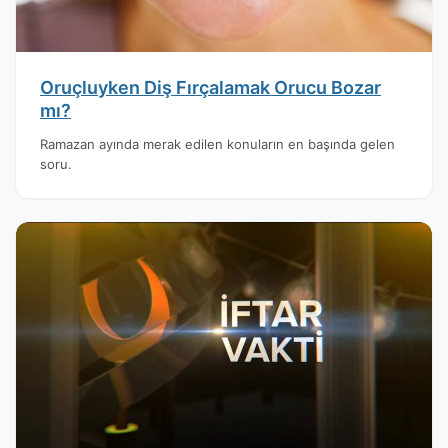
Oruçluyken Diş Fırçalamak Orucu Bozar
mı?
Ramazan ayında merak edilen konuların en başında gelen
soru.