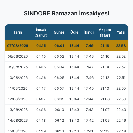
SINDORF Ramazan İmsakiyesi
İmsak
Akşam
Tarih
Güneş
Öğle
İkindi
Yatsı
(Sahur)
(İftar)
07/08/2026
04:15
06:01
13:44
17:49
21:18
22:53
08/08/2026
04:15
06:02
13:44
17:48
21:16
22:52
09/08/2026
04:16
06:04
13:44
17:47
21:14
22:52
10/08/2026
04:16
06:05
13:44
17:46
21:12
22:51
11/08/2026
04:17
06:07
13:44
17:45
21:10
22:50
12/08/2026
04:17
06:09
13:44
17:44
21:08
22:50
13/08/2026
04:18
06:10
13:43
17:43
21:07
22:49
14/08/2026
04:18
06:12
13:43
17:42
21:05
22:49
15/08/2026
04:19
06:13
13:43
17:41
21:03
22:48