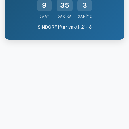
9
35
2
SAAT
DAKIKA
SANIYE
SINDORF iftar vakti
:
21:18