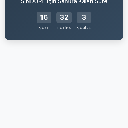
SINDORF İçin Sahura Kalan Süre
16
32
3
SAAT
DAKIKA
SANIYE