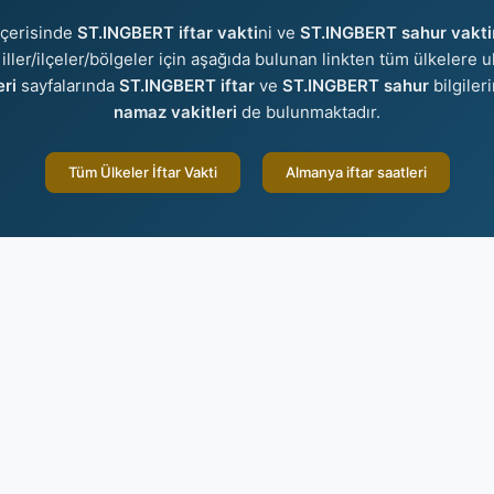
içerisinde
ST.INGBERT iftar vakti
ni ve
ST.INGBERT sahur vakti
 iller/ilçeler/bölgeler için aşağıda bulunan linkten tüm ülkelere ul
eri
sayfalarında
ST.INGBERT iftar
ve
ST.INGBERT sahur
bilgiler
namaz vakitleri
de bulunmaktadır.
Tüm Ülkeler İftar Vakti
Almanya iftar saatleri