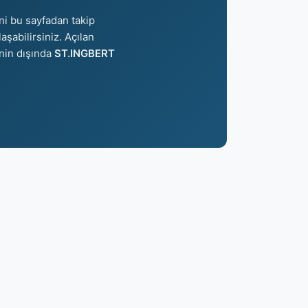
ni bu sayfadan takip
aşabilirsiniz. Açılan
inin dışında
ST.INGBERT