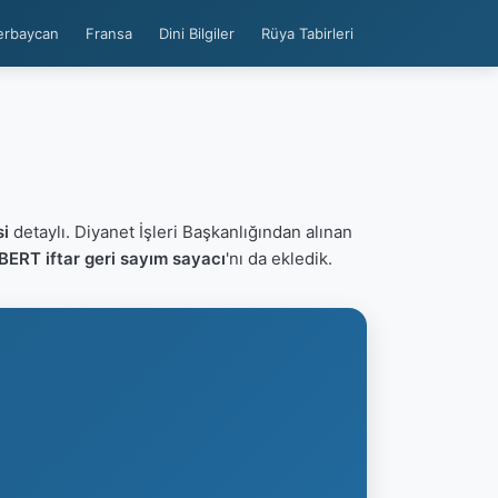
erbaycan
Fransa
Dini Bilgiler
Rüya Tabirleri
i
detaylı. Diyanet İşleri Başkanlığından alınan
BERT iftar geri sayım sayacı
'nı da ekledik.