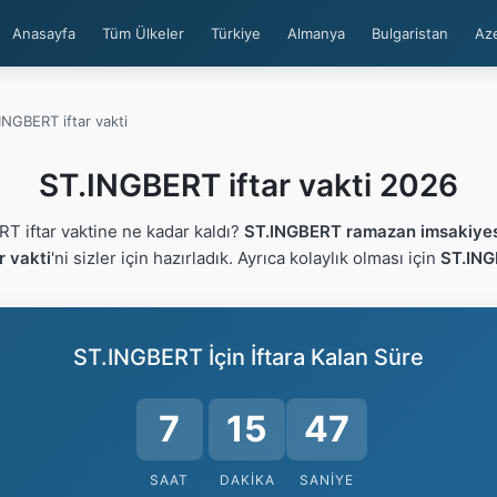
Anasayfa
Tüm Ülkeler
Türkiye
Almanya
Bulgaristan
Az
INGBERT iftar vakti
ST.INGBERT iftar vakti 2026
 iftar vaktine ne kadar kaldı?
ST.INGBERT ramazan imsakiyes
r vakti
'ni sizler için hazırladık. Ayrıca kolaylık olması için
ST.ING
ST.INGBERT İçin İftara Kalan Süre
7
15
47
SAAT
DAKIKA
SANIYE