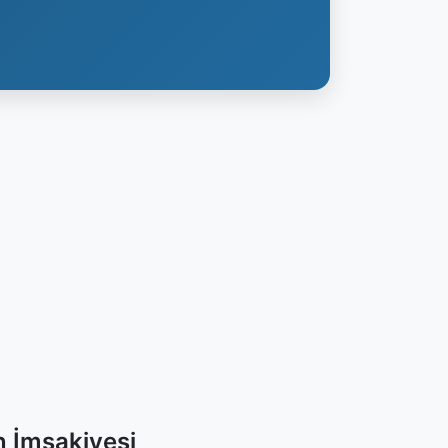
 İmsakiyesi