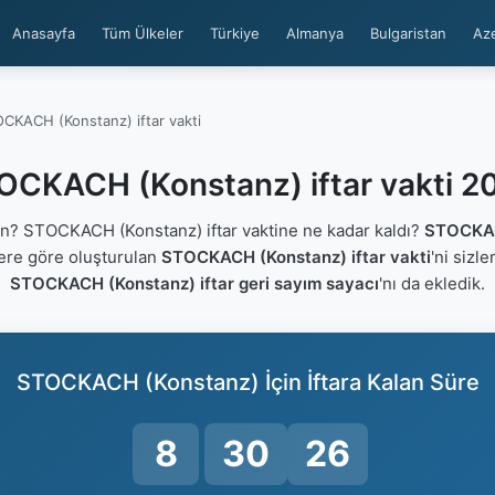
Anasayfa
Tüm Ülkeler
Türkiye
Almanya
Bulgaristan
Az
CKACH (Konstanz) iftar vakti
OCKACH (Konstanz) iftar vakti 2
? STOCKACH (Konstanz) iftar vaktine ne kadar kaldı?
STOCKAC
lere göre oluşturulan
STOCKACH (Konstanz) iftar vakti
'ni sizle
STOCKACH (Konstanz) iftar geri sayım sayacı
'nı da ekledik.
STOCKACH (Konstanz) İçin İftara Kalan Süre
8
30
25