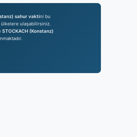
anz) sahur vakti
ni bu
ülkelere ulaşabilirsiniz.
e
STOCKACH (Konstanz)
nmaktadır.