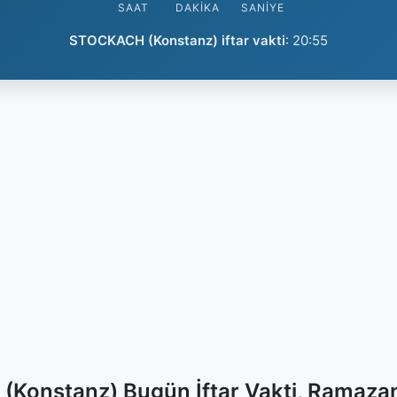
SAAT
DAKIKA
SANIYE
STOCKACH (Konstanz) iftar vakti
:
20:55
Konstanz) Bugün İftar Vakti, Ramazan