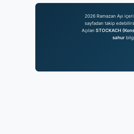
2026 Ramazan Ayı içer
sayfadan takip edebilirs
Açılan
STOCKACH (Konsta
sahur
bilg