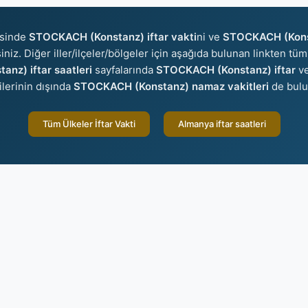
isinde
STOCKACH (Konstanz) iftar vakti
ni ve
STOCKACH (Konst
iniz. Diğer iller/ilçeler/bölgeler için aşağıda bulunan linkten tüm 
nz) iftar saatleri
sayfalarında
STOCKACH (Konstanz) iftar
v
ilerinin dışında
STOCKACH (Konstanz) namaz vakitleri
de bulu
Tüm Ülkeler İftar Vakti
Almanya iftar saatleri