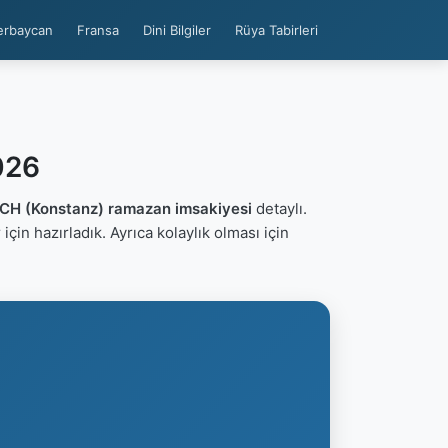
erbaycan
Fransa
Dini Bilgiler
Rüya Tabirleri
026
H (Konstanz) ramazan imsakiyesi
detaylı.
r için hazırladık. Ayrıca kolaylık olması için