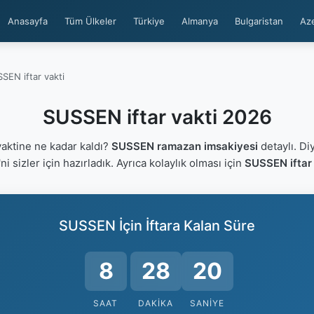
Anasayfa
Tüm Ülkeler
Türkiye
Almanya
Bulgaristan
Az
SEN iftar vakti
SUSSEN iftar vakti 2026
aktine ne kadar kaldı?
SUSSEN ramazan imsakiyesi
detaylı. Di
'ni sizler için hazırladık. Ayrıca kolaylık olması için
SUSSEN iftar 
SUSSEN İçin İftara Kalan Süre
8
28
20
SAAT
DAKIKA
SANIYE