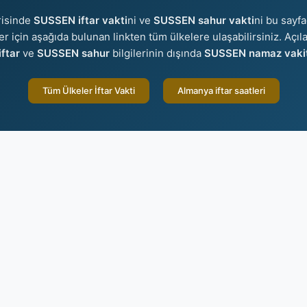
risinde
SUSSEN iftar vakti
ni ve
SUSSEN sahur vakti
ni bu sayfa
ler için aşağıda bulunan linkten tüm ülkelere ulaşabilirsiniz. Açı
ftar
ve
SUSSEN sahur
bilgilerinin dışında
SUSSEN namaz vakit
Tüm Ülkeler İftar Vakti
Almanya iftar saatleri