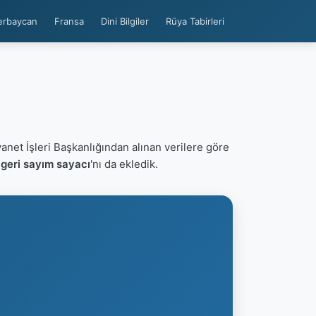
erbaycan
Fransa
Dini Bilgiler
Rüya Tabirleri
yanet İşleri Başkanlığından alınan verilere göre
geri sayım sayacı
'nı da ekledik.