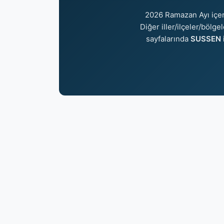
2026 Ramazan Ayı içe
Diğer iller/ilçeler/bölge
sayfalarında
SUSSEN i