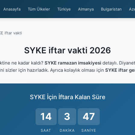
Anasayfa
Tüm Ülkeler
Türkiye
Almanya
Bulgaristan
Az
E iftar vakti
SYKE iftar vakti 2026
ktine ne kadar kaldı?
SYKE ramazan imsakiyesi
detaylı. Diyanet
'ni sizler için hazırladık. Ayrıca kolaylık olması için
SYKE iftar ge
SYKE İçin İftara Kalan Süre
14
3
47
SAAT
DAKIKA
SANIYE