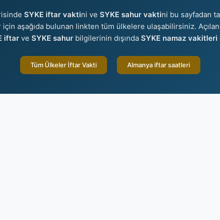
risinde
SYKE iftar vakti
ni ve
SYKE sahur vakti
ni bu sayfadan ta
er için aşağıda bulunan linkten tüm ülkelere ulaşabilirsiniz. Açıla
 iftar
ve
SYKE sahur
bilgilerinin dışında
SYKE namaz vakitleri
Tüm Ülkeler İftar Vakti
Almanya iftar saatleri