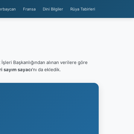
erbaycan
Fransa
Dini Bilgiler
Rüya Tabirleri
 İşleri Başkanlığından alınan verilere göre
ri sayım sayacı
'nı da ekledik.