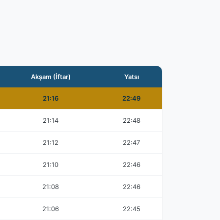
Akşam (İftar)
Yatsı
21:16
22:49
21:14
22:48
21:12
22:47
21:10
22:46
21:08
22:46
21:06
22:45