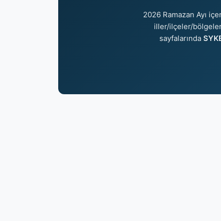
2026 Ramazan Ayı içe
iller/ilçeler/bölgel
sayfalarında
SYKE