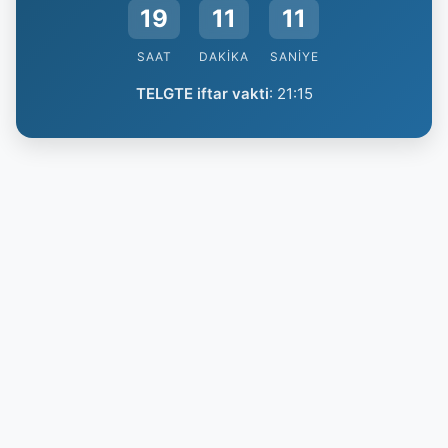
19
11
10
SAAT
DAKIKA
SANIYE
TELGTE iftar vakti
:
21:15