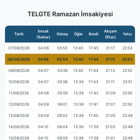
TELGTE Ramazan İmsakiyesi
İmsak
Akşam
Tarih
Güneş
Öğle
İkindi
Yatsı
(Sahur)
(İftar)
07/08/2026
04:06
05:53
13:40
17:45
21:17
22:53
08/08/2026
04:06
05:54
13:40
17:44
21:15
22:53
09/08/2026
04:07
05:56
13:40
17:44
21:13
22:52
10/08/2026
04:07
05:58
13:39
17:43
21:11
22:51
11/08/2026
04:08
05:59
13:39
17:42
21:09
22:50
12/08/2026
04:09
06:01
13:39
17:41
21:07
22:50
13/08/2026
04:09
06:02
13:39
17:40
21:05
22:49
14/08/2026
04:10
06:04
13:39
17:39
21:03
22:48
15/08/2026
04:10
06:06
13:38
17:38
21:01
22:48