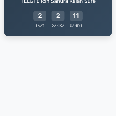
TELGTE İçin Sahura Kalan Süre
2
2
10
SAAT
DAKIKA
SANIYE