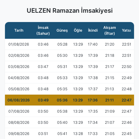
UELZEN Ramazan İmsakiyesi
İmsak
Akşam
Tarih
Güneş
Öğle
İkindi
Yatsı
(Sahur)
(İftar)
01/08/2026
03:46
05:28
13:29
17:40
21:20
22:51
02/08/2026
03:46
05:30
13:29
17:39
21:18
22:51
03/08/2026
03:47
05:31
13:29
17:39
21:17
22:50
04/08/2026
03:48
05:33
13:29
17:38
21:15
22:49
05/08/2026
03:48
05:35
13:29
17:37
21:13
22:48
06/08/2026
03:49
05:36
13:29
17:36
21:11
22:47
07/08/2026
03:50
05:38
13:29
17:35
21:09
22:47
08/08/2026
03:50
05:40
13:29
17:34
21:07
22:46
09/08/2026
03:51
05:41
13:28
17:33
21:05
22:45