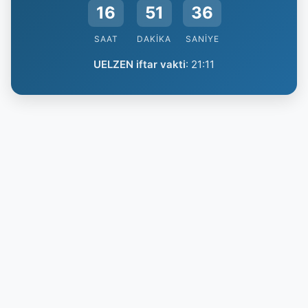
16
51
36
SAAT
DAKIKA
SANIYE
UELZEN iftar vakti
:
21:11