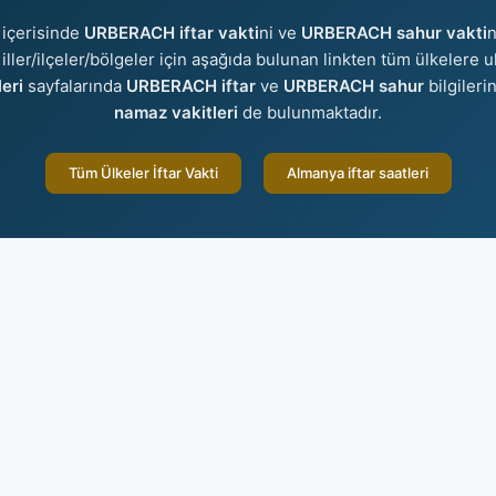
içerisinde
URBERACH iftar vakti
ni ve
URBERACH sahur vakti
n
 iller/ilçeler/bölgeler için aşağıda bulunan linkten tüm ülkelere ul
eri
sayfalarında
URBERACH iftar
ve
URBERACH sahur
bilgileri
namaz vakitleri
de bulunmaktadır.
Tüm Ülkeler İftar Vakti
Almanya iftar saatleri