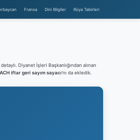
erbaycan
Fransa
Dini Bilgiler
Rüya Tabirleri
detaylı. Diyanet İşleri Başkanlığından alınan
CH iftar geri sayım sayacı
'nı da ekledik.