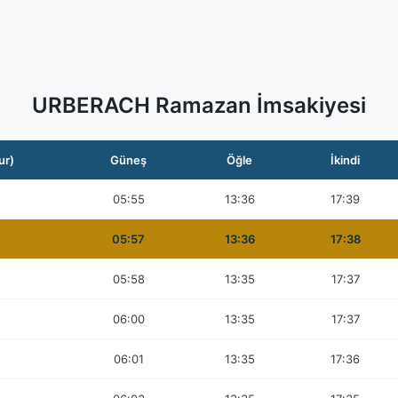
URBERACH Ramazan İmsakiyesi
ur)
Güneş
Öğle
İkindi
05:55
13:36
17:39
05:57
13:36
17:38
05:58
13:35
17:37
06:00
13:35
17:37
06:01
13:35
17:36