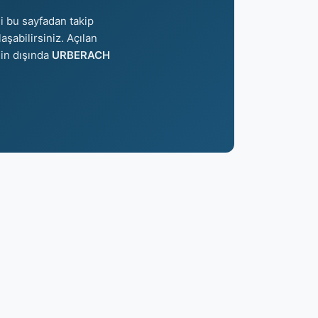
i bu sayfadan takip
aşabilirsiniz. Açılan
nin dışında
URBERACH