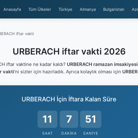
Anasayfa
Tüm Ülkeler
Türkiye
Almanya
Bulgaristan
Az
ERACH iftar vakti
URBERACH iftar vakti 2026
iftar vaktine ne kadar kaldı?
URBERACH ramazan imsakiyesi
 vakti
'ni sizler için hazırladık. Ayrıca kolaylık olması için
URBERA
URBERACH İçin İftara Kalan Süre
11
7
50
SAAT
DAKIKA
SANIYE