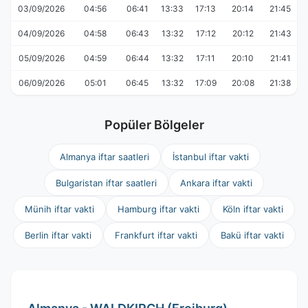
03/09/2026
04:56
06:41
13:33
17:13
20:14
21:45
04/09/2026
04:58
06:43
13:32
17:12
20:12
21:43
05/09/2026
04:59
06:44
13:32
17:11
20:10
21:41
06/09/2026
05:01
06:45
13:32
17:09
20:08
21:38
Popüler Bölgeler
Almanya iftar saatleri
İstanbul iftar vakti
Bulgaristan iftar saatleri
Ankara iftar vakti
Münih iftar vakti
Hamburg iftar vakti
Köln iftar vakti
Berlin iftar vakti
Frankfurt iftar vakti
Bakü iftar vakti