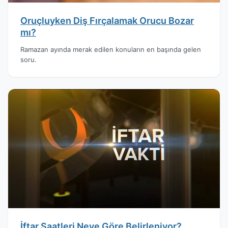
Oruçluyken Diş Fırçalamak Orucu Bozar
mı?
Ramazan ayında merak edilen konuların en başında gelen
soru.
İftar Saatleri Neye Göre Belirleniyor?