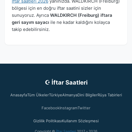
İftar saatleri 2026
yanınızda. WALDKIRCH (Freiburg)
bölgesi için en doğru iftar saatini sizler için
sunuyoruz. Ayrıca
WALDKIRCH (Freiburg) iftara
geri sayım sayacı
ile ne kadar kaldığını kolayca
takip edebilirsiniz.
☪ İftar Saatleri
Anasayfa
Tüm Ülkeler
Türkiye
Almanya
Dini Bilgiler
Rüya Tabirleri
Facebook
Instagram
Twitter
Gizlilik Politikası
Kullanım Sözleşmesi
Copyright ©
İftar Saatleri
2017 – 2026