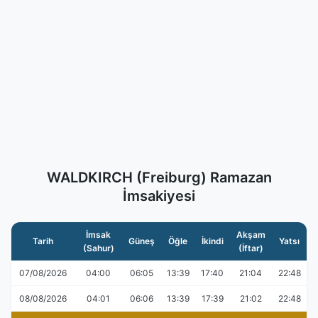
WALDKIRCH (Freiburg) Ramazan
İmsakiyesi
İmsak
Akşam
Tarih
Güneş
Öğle
İkindi
Yatsı
(Sahur)
(İftar)
07/08/2026
04:00
06:05
13:39
17:40
21:04
22:48
08/08/2026
04:01
06:06
13:39
17:39
21:02
22:48