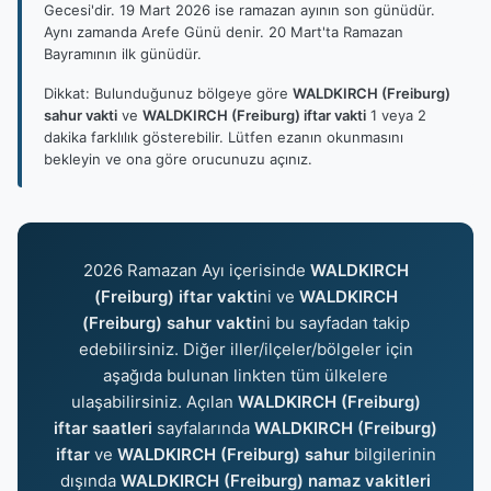
Gecesi'dir. 19 Mart 2026 ise ramazan ayının son günüdür.
Aynı zamanda Arefe Günü denir. 20 Mart'ta Ramazan
Bayramının ilk günüdür.
Dikkat: Bulunduğunuz bölgeye göre
WALDKIRCH (Freiburg)
sahur vakti
ve
WALDKIRCH (Freiburg) iftar vakti
1 veya 2
dakika farklılık gösterebilir. Lütfen ezanın okunmasını
bekleyin ve ona göre orucunuzu açınız.
2026 Ramazan Ayı içerisinde
WALDKIRCH
(Freiburg) iftar vakti
ni ve
WALDKIRCH
(Freiburg) sahur vakti
ni bu sayfadan takip
edebilirsiniz. Diğer iller/ilçeler/bölgeler için
aşağıda bulunan linkten tüm ülkelere
ulaşabilirsiniz. Açılan
WALDKIRCH (Freiburg)
iftar saatleri
sayfalarında
WALDKIRCH (Freiburg)
iftar
ve
WALDKIRCH (Freiburg) sahur
bilgilerinin
dışında
WALDKIRCH (Freiburg) namaz vakitleri