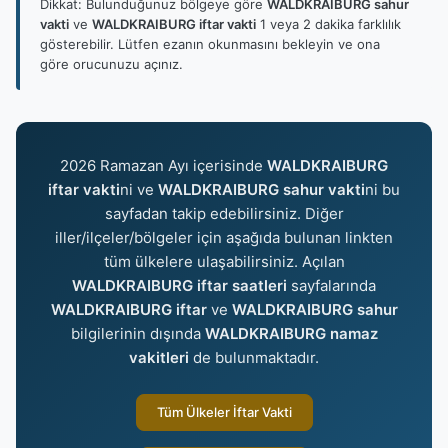
Dikkat: Bulunduğunuz bölgeye göre
WALDKRAIBURG sahur
vakti
ve
WALDKRAIBURG iftar vakti
1 veya 2 dakika farklılık
gösterebilir. Lütfen ezanın okunmasını bekleyin ve ona
göre orucunuzu açınız.
2026 Ramazan Ayı içerisinde
WALDKRAIBURG
iftar vakti
ni ve
WALDKRAIBURG sahur vakti
ni bu
sayfadan takip edebilirsiniz. Diğer
iller/ilçeler/bölgeler için aşağıda bulunan linkten
tüm ülkelere ulaşabilirsiniz. Açılan
WALDKRAIBURG iftar saatleri
sayfalarında
WALDKRAIBURG iftar
ve
WALDKRAIBURG sahur
bilgilerinin dışında
WALDKRAIBURG namaz
vakitleri
de bulunmaktadır.
Tüm Ülkeler İftar Vakti