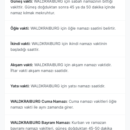
Güneş vakti:
WALDKRAIBURG için sabah namazının bittiği
vakittir. Güneş doğduktan sonra 45 ya da 50 dakika içinde
namaz kılmak mekruhtur.
Öğle vakti:
WALDKRAIBURG için öğle namazı saatini belirtir.
İkindi vakti:
WALDKRAIBURG için ikindi namazı vaktinin
başladığı saattir.
Akşam vakti:
WALDKRAIBURG için akşam namazı vaktidir.
İftar vakti akşam namazı saatidir.
Yatsı vakti:
WALDKRAIBURG için yatsı namazı saatidir.
WALDKRAIBURG Cuma Namazı:
Cuma namazı vakitleri öğle
namazı vakti ile aynı zamanda girer.
WALDKRAIBURG Bayram Namazı:
Kurban ve ramazan
bayramı namazı vakitleri, güneş doğduktan 45-50 dakika