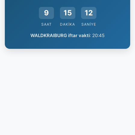
9
15
11
SAAT
DAKIKA
SANIYE
WALDKRAIBURG iftar vakti
:
20:45