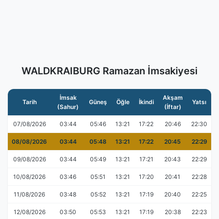
WALDKRAIBURG Ramazan İmsakiyesi
İmsak
Akşam
Tarih
Güneş
Öğle
İkindi
Yatsı
(Sahur)
(İftar)
07/08/2026
03:44
05:46
13:21
17:22
20:46
22:30
08/08/2026
03:44
05:48
13:21
17:22
20:45
22:29
09/08/2026
03:44
05:49
13:21
17:21
20:43
22:29
10/08/2026
03:46
05:51
13:21
17:20
20:41
22:28
11/08/2026
03:48
05:52
13:21
17:19
20:40
22:25
12/08/2026
03:50
05:53
13:21
17:19
20:38
22:23