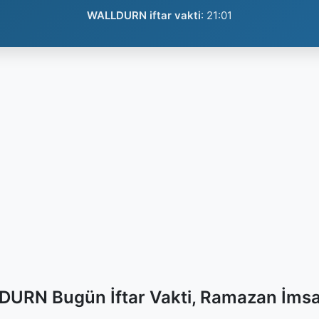
WALLDURN iftar vakti
:
21:01
URN Bugün İftar Vakti, Ramazan İmsa