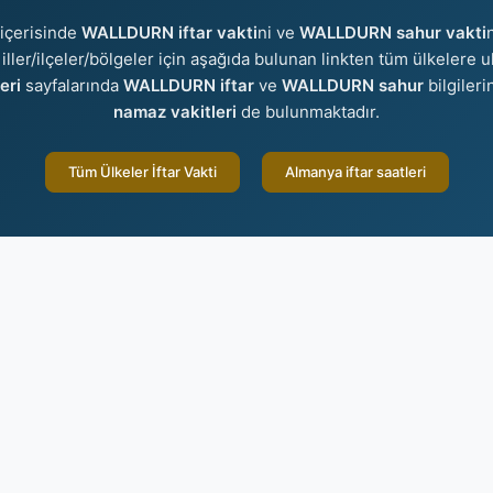
içerisinde
WALLDURN iftar vakti
ni ve
WALLDURN sahur vakti
 iller/ilçeler/bölgeler için aşağıda bulunan linkten tüm ülkelere ul
eri
sayfalarında
WALLDURN iftar
ve
WALLDURN sahur
bilgileri
namaz vakitleri
de bulunmaktadır.
Tüm Ülkeler İftar Vakti
Almanya iftar saatleri