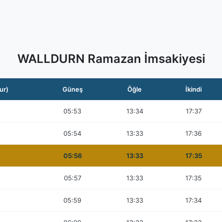
WALLDURN Ramazan İmsakiyesi
ur)
Güneş
Öğle
İkindi
05:53
13:34
17:37
05:54
13:33
17:36
05:56
13:33
17:35
05:57
13:33
17:35
05:59
13:33
17:34