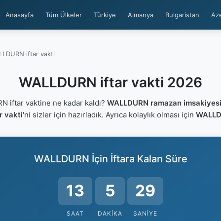
Anasayfa
Tüm Ülkeler
Türkiye
Almanya
Bulgaristan
Az
LDURN iftar vakti
WALLDURN iftar vakti 2026
iftar vaktine ne kadar kaldı?
WALLDURN ramazan imsakiyes
 vakti
'ni sizler için hazırladık. Ayrıca kolaylık olması için
WALLDU
WALLDURN İçin İftara Kalan Süre
13
5
28
SAAT
DAKIKA
SANIYE