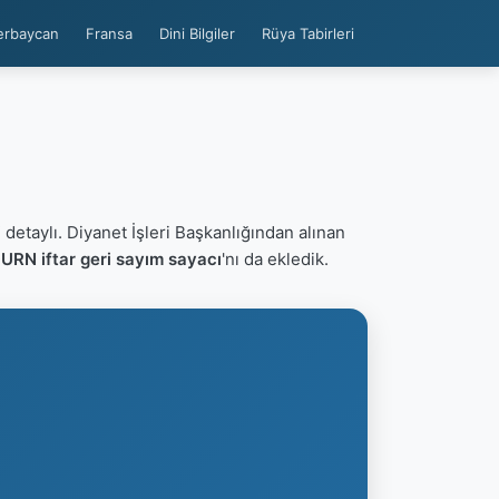
erbaycan
Fransa
Dini Bilgiler
Rüya Tabirleri
i
detaylı. Diyanet İşleri Başkanlığından alınan
RN iftar geri sayım sayacı
'nı da ekledik.