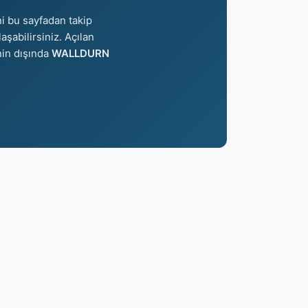
ni bu sayfadan takip
aşabilirsiniz. Açılan
nin dışında
WALLDURN