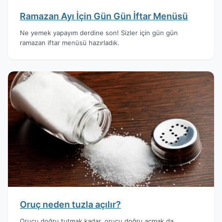
Ramazan Ayı İçin Gün Gün İftar Menüsü
Ne yemek yapayım derdine son! Sizler için gün gün
ramazan iftar menüsü hazırladık.
Oruç neden tuzla açılır?
Orucu doğru tutmak kadar, orucu doğru açmak da