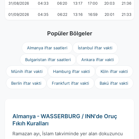
31/08/2026
04:33
06:20
13:17
17:00
20:03
21:36
01/09/2026
04:35
06:22
13:16
16:59
20:01
21:33
Popüler Bölgeler
Almanya iftar saatleri
İstanbul iftar vakti
Bulgaristan iftar saatleri
Ankara iftar vakti
Münih iftar vakti
Hamburg iftar vakti
Köln iftar vakti
Berlin iftar vakti
Frankfurt iftar vakti
Bakü iftar vakti
Almanya - WASSERBURG / INN'de Oruç
Fıkıh Kuralları
Ramazan ayı, İslam takviminde yer alan dokuzuncu