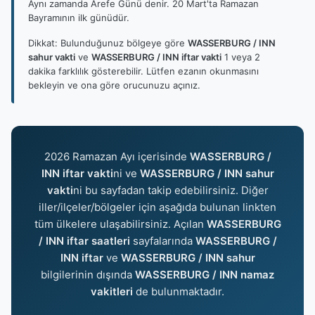
Aynı zamanda Arefe Günü denir. 20 Mart'ta Ramazan
Bayramının ilk günüdür.
Dikkat: Bulunduğunuz bölgeye göre
WASSERBURG / INN
sahur vakti
ve
WASSERBURG / INN iftar vakti
1 veya 2
dakika farklılık gösterebilir. Lütfen ezanın okunmasını
bekleyin ve ona göre orucunuzu açınız.
2026 Ramazan Ayı içerisinde
WASSERBURG /
INN iftar vakti
ni ve
WASSERBURG / INN sahur
vakti
ni bu sayfadan takip edebilirsiniz. Diğer
iller/ilçeler/bölgeler için aşağıda bulunan linkten
tüm ülkelere ulaşabilirsiniz. Açılan
WASSERBURG
/ INN iftar saatleri
sayfalarında
WASSERBURG /
INN iftar
ve
WASSERBURG / INN sahur
bilgilerinin dışında
WASSERBURG / INN namaz
vakitleri
de bulunmaktadır.