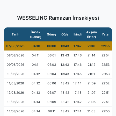
WESSELING Ramazan İmsakiyesi
İmsak
Akşam
Tarih
Güneş
Öğle
İkindi
Yatsı
(Sahur)
(İftar)
07/08/2026
04:10
06:00
13:43
17:47
21:16
22:55
08/08/2026
04:11
06:01
13:43
17:46
21:14
22:54
09/08/2026
04:11
06:03
13:43
17:46
21:12
22:53
10/08/2026
04:12
06:04
13:43
17:45
21:11
22:53
11/08/2026
04:12
06:06
13:42
17:44
21:09
22:52
12/08/2026
04:13
06:07
13:42
17:43
21:07
22:51
13/08/2026
04:14
06:09
13:42
17:42
21:05
22:51
14/08/2026
04:14
06:11
13:42
17:41
21:03
22:50