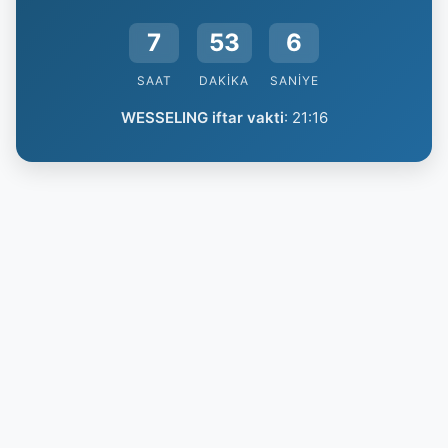
7
53
5
SAAT
DAKIKA
SANIYE
WESSELING iftar vakti
:
21:16