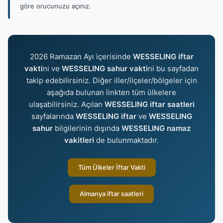
göre orucunuzu açınız.
2026 Ramazan Ayı içerisinde
WESSELING iftar
vakti
ni ve
WESSELING sahur vakti
ni bu sayfadan
takip edebilirsiniz. Diğer iller/ilçeler/bölgeler için
aşağıda bulunan linkten tüm ülkelere
ulaşabilirsiniz. Açılan
WESSELING iftar saatleri
sayfalarında
WESSELING iftar
ve
WESSELING
sahur
bilgilerinin dışında
WESSELING namaz
vakitleri
de bulunmaktadır.
Tüm Ülkeler İftar Vakti
Almanya iftar saatleri