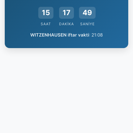
15
17
48
SAAT
DAKIKA
SANIYE
WITZENHAUSEN iftar vakti
:
21:08