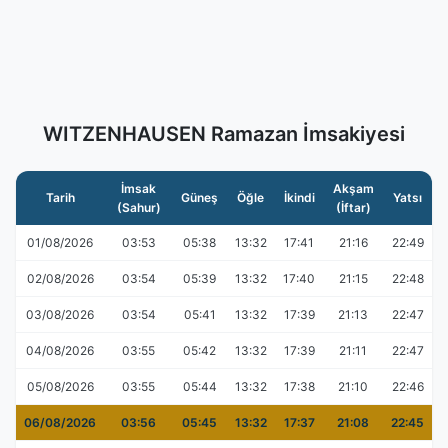
WITZENHAUSEN Ramazan İmsakiyesi
İmsak
Akşam
Tarih
Güneş
Öğle
İkindi
Yatsı
(Sahur)
(İftar)
01/08/2026
03:53
05:38
13:32
17:41
21:16
22:49
02/08/2026
03:54
05:39
13:32
17:40
21:15
22:48
03/08/2026
03:54
05:41
13:32
17:39
21:13
22:47
04/08/2026
03:55
05:42
13:32
17:39
21:11
22:47
05/08/2026
03:55
05:44
13:32
17:38
21:10
22:46
06/08/2026
03:56
05:45
13:32
17:37
21:08
22:45