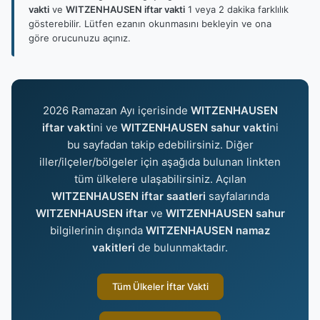
vakti
ve
WITZENHAUSEN iftar vakti
1 veya 2 dakika farklılık
gösterebilir. Lütfen ezanın okunmasını bekleyin ve ona
göre orucunuzu açınız.
2026 Ramazan Ayı içerisinde
WITZENHAUSEN
iftar vakti
ni ve
WITZENHAUSEN sahur vakti
ni
bu sayfadan takip edebilirsiniz. Diğer
iller/ilçeler/bölgeler için aşağıda bulunan linkten
tüm ülkelere ulaşabilirsiniz. Açılan
WITZENHAUSEN iftar saatleri
sayfalarında
WITZENHAUSEN iftar
ve
WITZENHAUSEN sahur
bilgilerinin dışında
WITZENHAUSEN namaz
vakitleri
de bulunmaktadır.
Tüm Ülkeler İftar Vakti