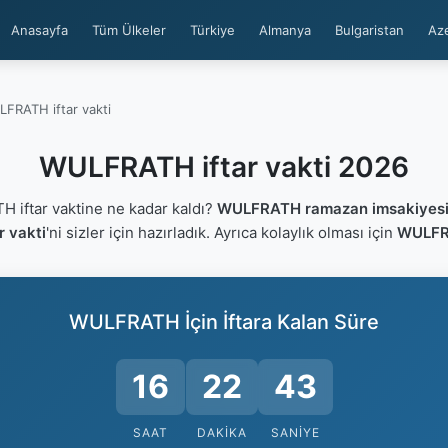
Anasayfa
Tüm Ülkeler
Türkiye
Almanya
Bulgaristan
Az
FRATH iftar vakti
WULFRATH iftar vakti 2026
iftar vaktine ne kadar kaldı?
WULFRATH ramazan imsakiyes
 vakti
'ni sizler için hazırladık. Ayrıca kolaylık olması için
WULFRA
WULFRATH İçin İftara Kalan Süre
16
22
43
SAAT
DAKIKA
SANIYE