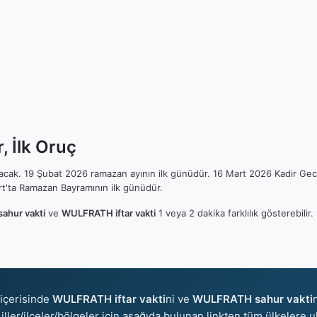
 İlk Oruç
ılacak. 19 Şubat 2026 ramazan ayının ilk günüdür. 16 Mart 2026 Kadir Gec
t'ta Ramazan Bayramının ilk günüdür.
hur vakti
ve
WULFRATH iftar vakti
1 veya 2 dakika farklılık gösterebili
içerisinde
WULFRATH iftar vakti
ni ve
WULFRATH sahur vakti
 iller/ilçeler/bölgeler için aşağıda bulunan linkten tüm ülkelere ul