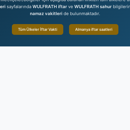
eri
sayfalarında
WULFRATH iftar
ve
WULFRATH sahur
bilgileri
namaz vakitleri
de bulunmaktadır.
Tüm Ülkeler İftar Vakti
Almanya iftar saatleri