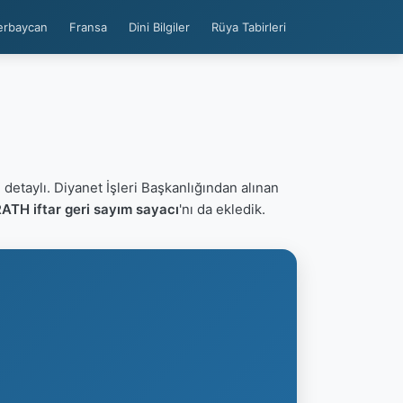
erbaycan
Fransa
Dini Bilgiler
Rüya Tabirleri
i
detaylı. Diyanet İşleri Başkanlığından alınan
TH iftar geri sayım sayacı
'nı da ekledik.