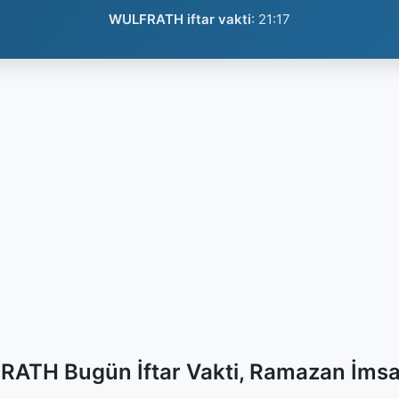
WULFRATH iftar vakti
:
21:17
ATH Bugün İftar Vakti, Ramazan İmsa