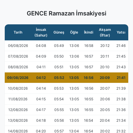
GENCE Ramazan İmsakiyesi
İmsak
Akşam
Tarih
Güneş
Öğle
İkindi
Yatsı
(Sahur)
(İftar)
06/08/2026
04:08
05:49
13:06
16:58
20:12
21:46
07/08/2026
04:09
05:50
13:06
16:57
20:11
21:45
08/08/2026
04:11
05:51
13:05
16:57
20:10
21:43
09/08/2026
04:12
05:52
13:05
16:56
20:09
21:41
10/08/2026
04:14
05:53
13:05
16:56
20:07
21:39
11/08/2026
04:15
05:54
13:05
16:55
20:06
21:38
12/08/2026
04:17
05:55
13:05
16:55
20:05
21:36
13/08/2026
04:18
05:56
13:05
16:54
20:04
21:34
14/08/2026
04:20
05:57
13:04
16:54
20:02
21:32