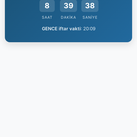
8
39
38
SAAT
DAKIKA
SANIYE
GENCE iftar vakti
:
20:09