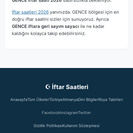
GENCE iftar saati 2026
sabırsızlıkla bekleniyor.
İftar saatleri 2026
yanınızda. GENCE bölgesi için en
doğru iftar saatini sizler için sunuyoruz. Ayrıca
GENCE iftara geri sayım sayacı
ile ne kadar
kaldığını kolayca takip edebilirsiniz.
☪ İftar Saatleri
Anasayfa
Tüm Ülkeler
Türkiye
Almanya
Dini Bilgiler
Rüya Tabirleri
Facebook
Instagram
Twitter
Gizlilik Politikası
Kullanım Sözleşmesi