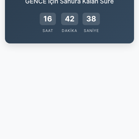
GENCE İçin Sahura Kalan Süre
16
42
38
SAAT
DAKIKA
SANIYE