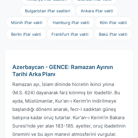
Bulgaristan iftar saatleri
Ankara iftar vakti
Münih iftar vakti
Hamburg iftar vakti
Köln iftar vakti
Berlin iftar vakti
Frankfurt iftar vakti
Bakü iftar vakti
Azerbaycan - GENCE: Ramazan Ayının
Tarihi Arka Planı
Ramazan ayı, İslam dininde hicretin ikinci yılına
(M.S. 624) dayanarak farz kılınmış bir ibadettir. Bu
ayda, Müslümanlar, Kur'an-ı Kerim'in indirilmeye
başlandığı dönemi anarak, fecr-i sadıktan güneş
batışına kadar oruç tutarlar. Kur'an-ı Kerim’in Bakara
Suresi'nde yer alan 183-185. ayetler, oruç ibadetinin
önemini ve bu ayın manevi atmosferini vurgular.