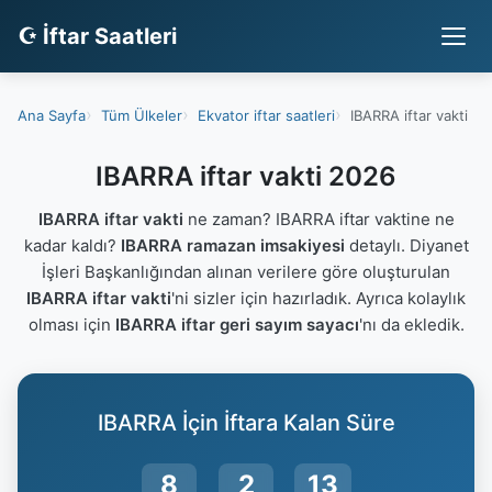
☪ İftar Saatleri
Ana Sayfa
Tüm Ülkeler
Ekvator iftar saatleri
IBARRA iftar vakti
IBARRA iftar vakti 2026
IBARRA iftar vakti
ne zaman? IBARRA iftar vaktine ne
kadar kaldı?
IBARRA ramazan imsakiyesi
detaylı. Diyanet
İşleri Başkanlığından alınan verilere göre oluşturulan
IBARRA iftar vakti
'ni sizler için hazırladık. Ayrıca kolaylık
olması için
IBARRA iftar geri sayım sayacı
'nı da ekledik.
IBARRA İçin İftara Kalan Süre
8
2
12