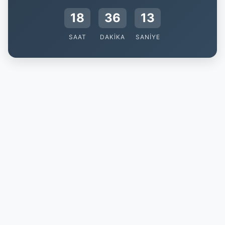
18
36
12
SAAT
DAKIKA
SANIYE