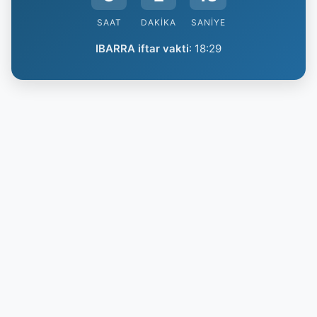
SAAT
DAKIKA
SANIYE
IBARRA iftar vakti
:
18:29