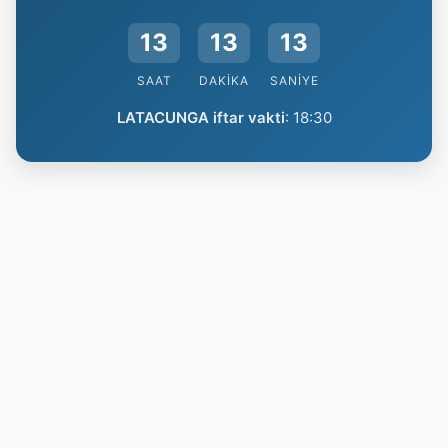
13
13
12
SAAT
DAKIKA
SANIYE
LATACUNGA iftar vakti
:
18:30