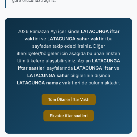
göre orucunuzu açınız.
2026 Ramazan Ayı içerisinde
LATACUNGA iftar
vakti
ni ve
LATACUNGA sahur vakti
ni bu
sayfadan takip edebilirsiniz. Diğer
iller/ilçeler/bölgeler için aşağıda bulunan linkten
tüm ülkelere ulaşabilirsiniz. Açılan
LATACUNGA
iftar saatleri
sayfalarında
LATACUNGA iftar
ve
LATACUNGA sahur
bilgilerinin dışında
LATACUNGA namaz vakitleri
de bulunmaktadır.
Tüm Ülkeler İftar Vakti
Ekvator iftar saatleri