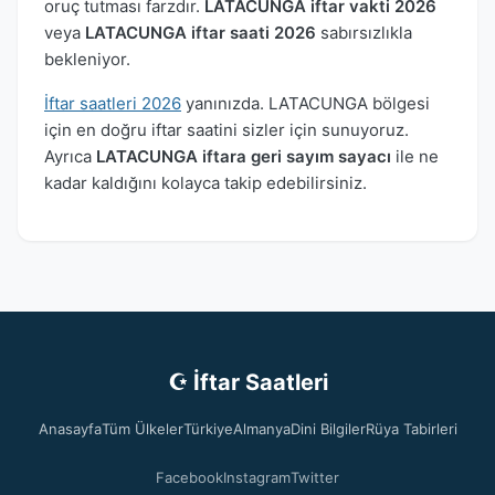
oruç tutması farzdır.
LATACUNGA iftar vakti 2026
veya
LATACUNGA iftar saati 2026
sabırsızlıkla
bekleniyor.
İftar saatleri 2026
yanınızda. LATACUNGA bölgesi
için en doğru iftar saatini sizler için sunuyoruz.
Ayrıca
LATACUNGA iftara geri sayım sayacı
ile ne
kadar kaldığını kolayca takip edebilirsiniz.
☪ İftar Saatleri
Anasayfa
Tüm Ülkeler
Türkiye
Almanya
Dini Bilgiler
Rüya Tabirleri
Facebook
Instagram
Twitter