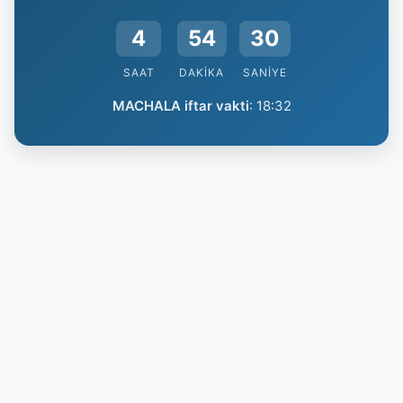
4
54
29
SAAT
DAKIKA
SANIYE
MACHALA iftar vakti
:
18:32