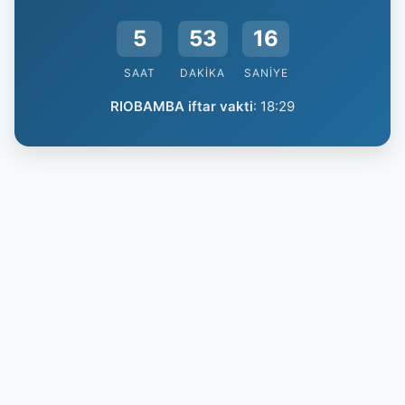
5
53
15
SAAT
DAKIKA
SANIYE
RIOBAMBA iftar vakti
:
18:29