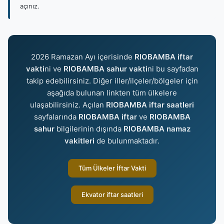
açınız.
2026 Ramazan Ayı içerisinde
RIOBAMBA iftar
vakti
ni ve
RIOBAMBA sahur vakti
ni bu sayfadan
takip edebilirsiniz. Diğer iller/ilçeler/bölgeler için
aşağıda bulunan linkten tüm ülkelere
ulaşabilirsiniz. Açılan
RIOBAMBA iftar saatleri
sayfalarında
RIOBAMBA iftar
ve
RIOBAMBA
sahur
bilgilerinin dışında
RIOBAMBA namaz
vakitleri
de bulunmaktadır.
Tüm Ülkeler İftar Vakti
Ekvator iftar saatleri