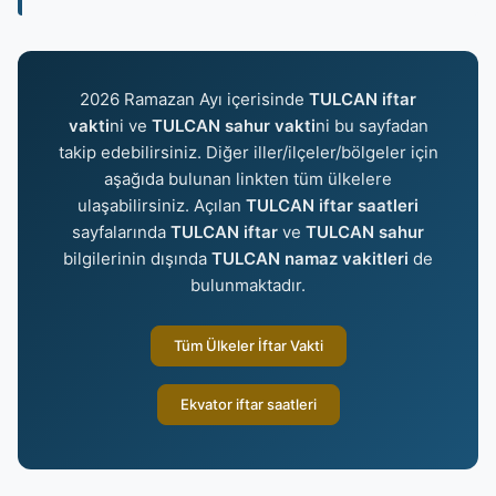
2026 Ramazan Ayı içerisinde
TULCAN iftar
vakti
ni ve
TULCAN sahur vakti
ni bu sayfadan
takip edebilirsiniz. Diğer iller/ilçeler/bölgeler için
aşağıda bulunan linkten tüm ülkelere
ulaşabilirsiniz. Açılan
TULCAN iftar saatleri
sayfalarında
TULCAN iftar
ve
TULCAN sahur
bilgilerinin dışında
TULCAN namaz vakitleri
de
bulunmaktadır.
Tüm Ülkeler İftar Vakti
Ekvator iftar saatleri