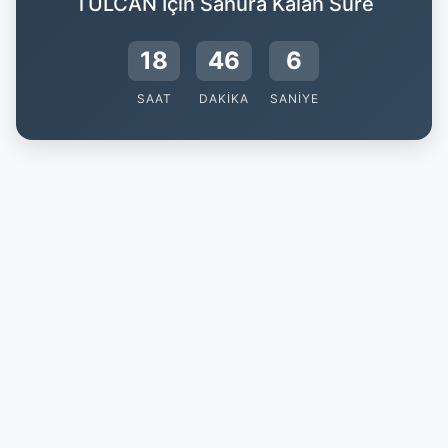
TULCAN İçin Sahura Kalan Süre
18
46
5
SAAT
DAKIKA
SANIYE