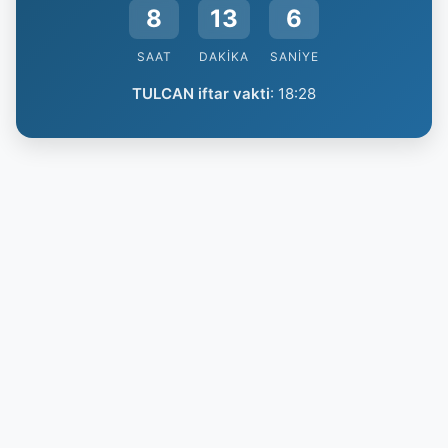
8
13
5
SAAT
DAKIKA
SANIYE
TULCAN iftar vakti
:
18:28