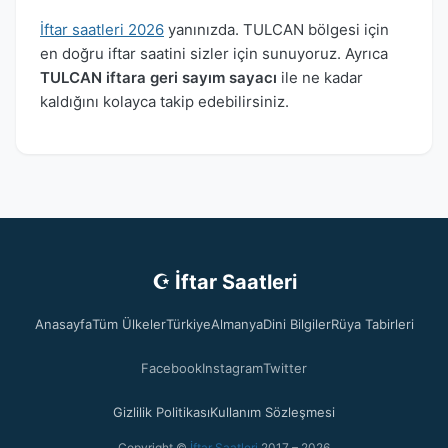
İftar saatleri 2026
yanınızda. TULCAN bölgesi için
en doğru iftar saatini sizler için sunuyoruz. Ayrıca
TULCAN iftara geri sayım sayacı
ile ne kadar
kaldığını kolayca takip edebilirsiniz.
☪ İftar Saatleri
Anasayfa
Tüm Ülkeler
Türkiye
Almanya
Dini Bilgiler
Rüya Tabirleri
Facebook
Instagram
Twitter
Gizlilik Politikası
Kullanım Sözleşmesi
Copyright ©
İftar Saatleri
2017 – 2026