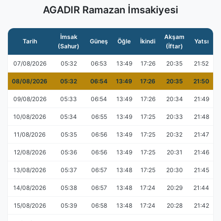
AGADIR Ramazan İmsakiyesi
İmsak
Akşam
Tarih
Güneş
Öğle
İkindi
Yatsı
(Sahur)
(İftar)
07/08/2026
05:32
06:53
13:49
17:26
20:35
21:52
08/08/2026
05:32
06:54
13:49
17:26
20:35
21:50
09/08/2026
05:33
06:54
13:49
17:26
20:34
21:49
10/08/2026
05:34
06:55
13:49
17:25
20:33
21:48
11/08/2026
05:35
06:56
13:49
17:25
20:32
21:47
12/08/2026
05:36
06:56
13:49
17:25
20:31
21:46
13/08/2026
05:37
06:57
13:48
17:25
20:30
21:45
14/08/2026
05:38
06:57
13:48
17:24
20:29
21:44
15/08/2026
05:39
06:58
13:48
17:24
20:28
21:42