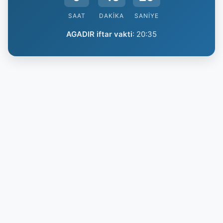
SAAT
DAKIKA
SANIYE
AGADIR iftar vakti
:
20:35