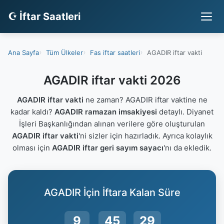
☪ İftar Saatleri
Ana Sayfa
Tüm Ülkeler
Fas iftar saatleri
AGADIR iftar vakti
AGADIR iftar vakti 2026
AGADIR iftar vakti
ne zaman? AGADIR iftar vaktine ne
kadar kaldı?
AGADIR ramazan imsakiyesi
detaylı. Diyanet
İşleri Başkanlığından alınan verilere göre oluşturulan
AGADIR iftar vakti
'ni sizler için hazırladık. Ayrıca kolaylık
olması için
AGADIR iftar geri sayım sayacı
'nı da ekledik.
AGADIR İçin İftara Kalan Süre
9
45
28