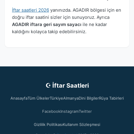
İftar saatleri 2026
yanınızda. AGADIR bölgesi için en
doğru iftar saatini sizler için sunuyoruz. Ayrıca
AGADIR iftara geri sayım sayacı
ile ne kadar
kaldığını kolayca takip edebilirsiniz.
☪ İftar Saatleri
Anasayfa
Tüm Ülkeler
Türkiye
Almanya
Dini Bilgiler
Rüya Tabirleri
Facebook
Instagram
Twitter
Gizlilik Politikası
Kullanım Sözleşmesi