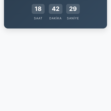
18
42
28
SAAT
DAKIKA
SANIYE