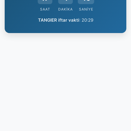
SAAT
DAKIKA
SANIYE
TANGIER iftar vakti
:
20:29