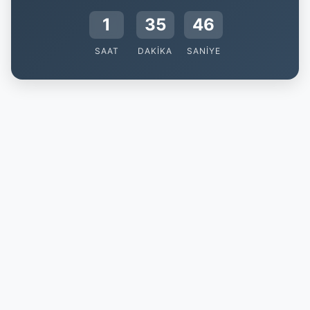
1
35
45
SAAT
DAKIKA
SANIYE