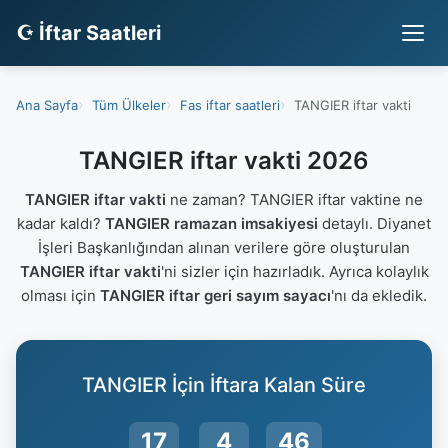
☪ İftar Saatleri
Ana Sayfa
Tüm Ülkeler
Fas iftar saatleri
TANGIER iftar vakti
TANGIER iftar vakti 2026
TANGIER iftar vakti
ne zaman? TANGIER iftar vaktine ne
kadar kaldı?
TANGIER ramazan imsakiyesi
detaylı. Diyanet
İşleri Başkanlığından alınan verilere göre oluşturulan
TANGIER iftar vakti
'ni sizler için hazırladık. Ayrıca kolaylık
olması için
TANGIER iftar geri sayım sayacı
'nı da ekledik.
TANGIER İçin İftara Kalan Süre
17
4
45