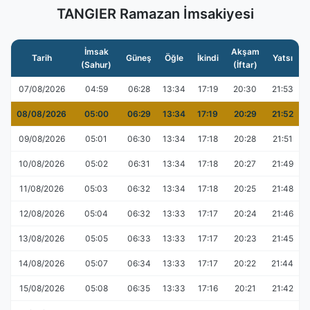
TANGIER Ramazan İmsakiyesi
İmsak
Akşam
Tarih
Güneş
Öğle
İkindi
Yatsı
(Sahur)
(İftar)
07/08/2026
04:59
06:28
13:34
17:19
20:30
21:53
08/08/2026
05:00
06:29
13:34
17:19
20:29
21:52
09/08/2026
05:01
06:30
13:34
17:18
20:28
21:51
10/08/2026
05:02
06:31
13:34
17:18
20:27
21:49
11/08/2026
05:03
06:32
13:34
17:18
20:25
21:48
12/08/2026
05:04
06:32
13:33
17:17
20:24
21:46
13/08/2026
05:05
06:33
13:33
17:17
20:23
21:45
14/08/2026
05:07
06:34
13:33
17:17
20:22
21:44
15/08/2026
05:08
06:35
13:33
17:16
20:21
21:42