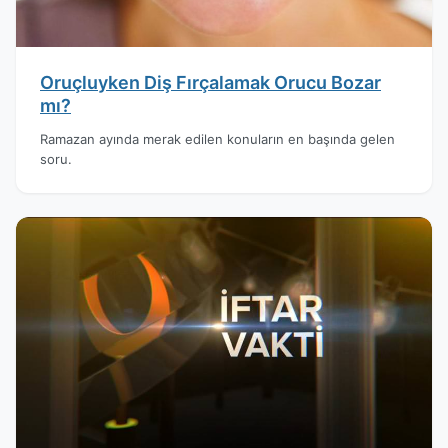
Oruçluyken Diş Fırçalamak Orucu Bozar
mı?
Ramazan ayında merak edilen konuların en başında gelen
soru.