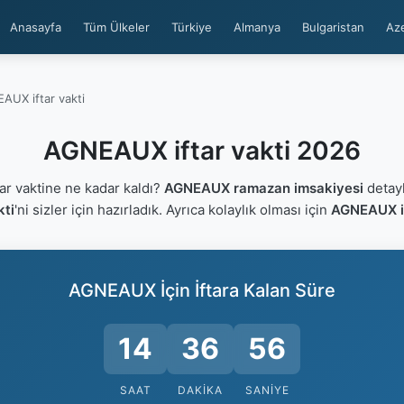
Anasayfa
Tüm Ülkeler
Türkiye
Almanya
Bulgaristan
Az
AUX iftar vakti
AGNEAUX iftar vakti 2026
r vaktine ne kadar kaldı?
AGNEAUX ramazan imsakiyesi
detayl
kti
'ni sizler için hazırladık. Ayrıca kolaylık olması için
AGNEAUX if
AGNEAUX İçin İftara Kalan Süre
14
36
55
SAAT
DAKIKA
SANIYE