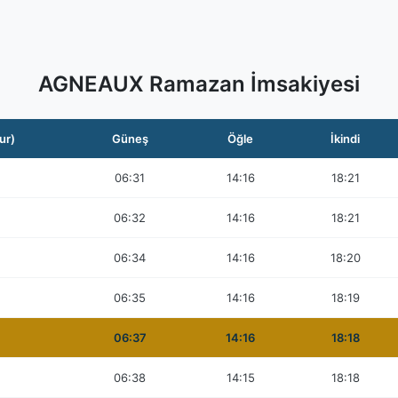
AGNEAUX Ramazan İmsakiyesi
ur)
Güneş
Öğle
İkindi
06:31
14:16
18:21
06:32
14:16
18:21
06:34
14:16
18:20
06:35
14:16
18:19
06:37
14:16
18:18
06:38
14:15
18:18