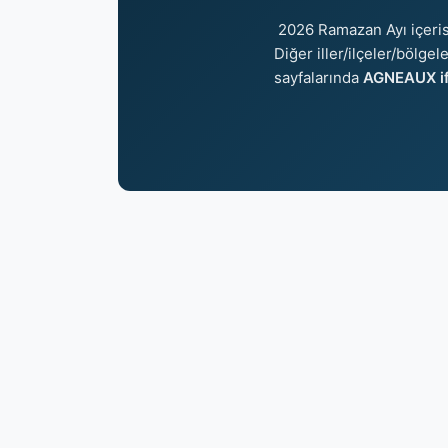
2026 Ramazan Ayı içeri
Diğer iller/ilçeler/bölgel
sayfalarında
AGNEAUX if