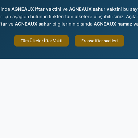
sinde
AGNEAUX iftar vakti
ni ve
AGNEAUX sahur vakti
ni bu say
er için aşağıda bulunan linkten tüm ülkelere ulaşabilirsiniz. Açıl
tar
ve
AGNEAUX sahur
bilgilerinin dışında
AGNEAUX namaz vak
Tüm Ülkeler İftar Vakti
Fransa iftar saatleri