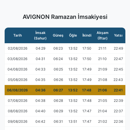
AVIGNON Ramazan İmsakiyesi
İmsak
Akşam
Tarih
Güneş
Öğle
İkindi
Yatsı
(Sahur)
(İftar)
02/08/2026
04:29
06:23
13:52
17:50
21:11
22:49
03/08/2026
04:31
06:24
13:52
17:50
21:10
22:47
04/08/2026
04:33
06:25
13:52
17:49
21:09
22:45
05/08/2026
04:35
06:26
13:52
17:49
21:08
22:43
06/08/2026
04:36
06:27
13:52
17:48
21:06
22:41
07/08/2026
04:38
06:28
13:52
17:48
21:05
22:39
08/08/2026
04:40
06:29
13:52
17:47
21:04
22:37
09/08/2026
04:42
06:31
13:51
17:47
21:02
22:36