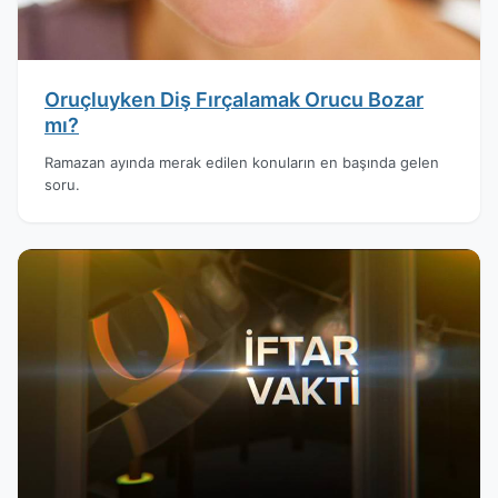
Oruçluyken Diş Fırçalamak Orucu Bozar
mı?
Ramazan ayında merak edilen konuların en başında gelen
soru.