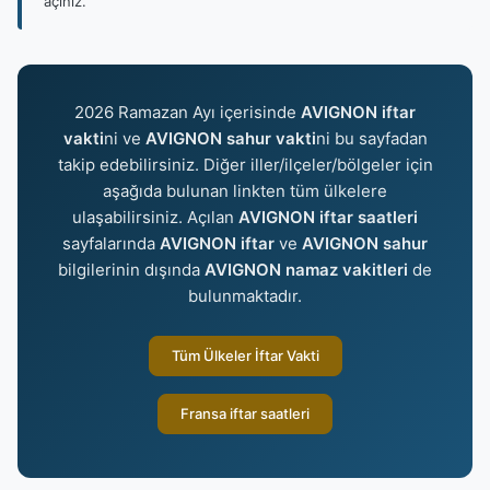
açınız.
2026 Ramazan Ayı içerisinde
AVIGNON iftar
vakti
ni ve
AVIGNON sahur vakti
ni bu sayfadan
takip edebilirsiniz. Diğer iller/ilçeler/bölgeler için
aşağıda bulunan linkten tüm ülkelere
ulaşabilirsiniz. Açılan
AVIGNON iftar saatleri
sayfalarında
AVIGNON iftar
ve
AVIGNON sahur
bilgilerinin dışında
AVIGNON namaz vakitleri
de
bulunmaktadır.
Tüm Ülkeler İftar Vakti
Fransa iftar saatleri