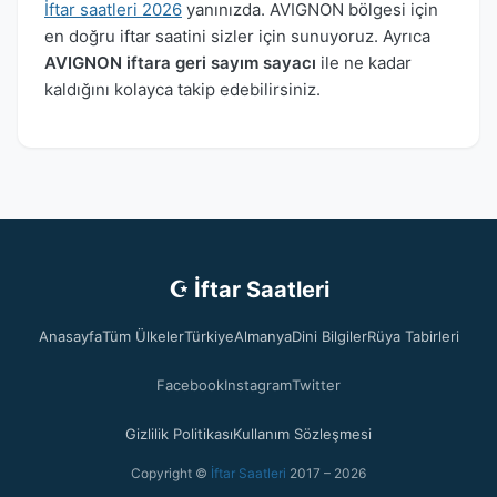
İftar saatleri 2026
yanınızda. AVIGNON bölgesi için
en doğru iftar saatini sizler için sunuyoruz. Ayrıca
AVIGNON iftara geri sayım sayacı
ile ne kadar
kaldığını kolayca takip edebilirsiniz.
☪ İftar Saatleri
Anasayfa
Tüm Ülkeler
Türkiye
Almanya
Dini Bilgiler
Rüya Tabirleri
Facebook
Instagram
Twitter
Gizlilik Politikası
Kullanım Sözleşmesi
Copyright ©
İftar Saatleri
2017 – 2026