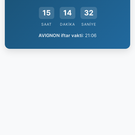
15
14
31
SAAT
DAKIKA
SANIYE
AVIGNON iftar vakti
:
21:06