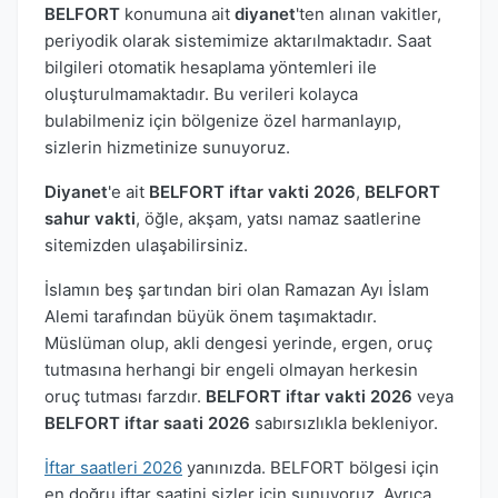
BELFORT
konumuna ait
diyanet
'ten alınan vakitler,
periyodik olarak sistemimize aktarılmaktadır. Saat
bilgileri otomatik hesaplama yöntemleri ile
oluşturulmamaktadır. Bu verileri kolayca
bulabilmeniz için bölgenize özel harmanlayıp,
sizlerin hizmetinize sunuyoruz.
Diyanet
'e ait
BELFORT iftar vakti 2026
,
BELFORT
sahur vakti
, öğle, akşam, yatsı namaz saatlerine
sitemizden ulaşabilirsiniz.
İslamın beş şartından biri olan Ramazan Ayı İslam
Alemi tarafından büyük önem taşımaktadır.
Müslüman olup, akli dengesi yerinde, ergen, oruç
tutmasına herhangi bir engeli olmayan herkesin
oruç tutması farzdır.
BELFORT iftar vakti 2026
veya
BELFORT iftar saati 2026
sabırsızlıkla bekleniyor.
İftar saatleri 2026
yanınızda. BELFORT bölgesi için
en doğru iftar saatini sizler için sunuyoruz. Ayrıca