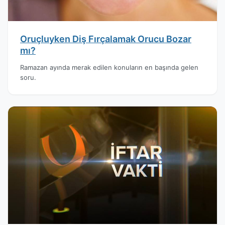
Oruçluyken Diş Fırçalamak Orucu Bozar
mı?
Ramazan ayında merak edilen konuların en başında gelen
soru.