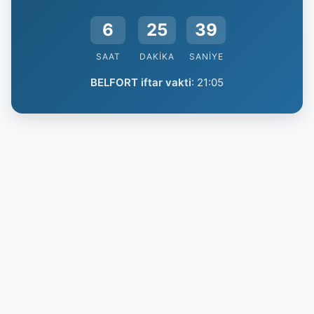
6
25
38
SAAT
DAKIKA
SANIYE
BELFORT iftar vakti
:
21:05