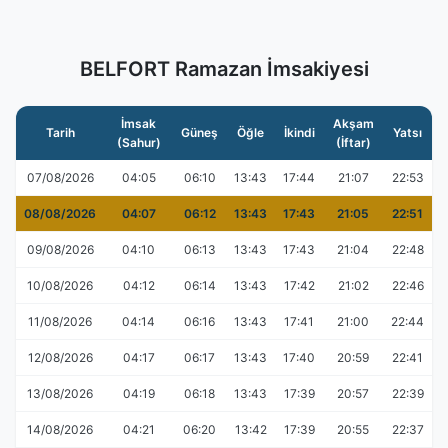
BELFORT Ramazan İmsakiyesi
İmsak
Akşam
Tarih
Güneş
Öğle
İkindi
Yatsı
(Sahur)
(İftar)
07/08/2026
04:05
06:10
13:43
17:44
21:07
22:53
08/08/2026
04:07
06:12
13:43
17:43
21:05
22:51
09/08/2026
04:10
06:13
13:43
17:43
21:04
22:48
10/08/2026
04:12
06:14
13:43
17:42
21:02
22:46
11/08/2026
04:14
06:16
13:43
17:41
21:00
22:44
12/08/2026
04:17
06:17
13:43
17:40
20:59
22:41
13/08/2026
04:19
06:18
13:43
17:39
20:57
22:39
14/08/2026
04:21
06:20
13:42
17:39
20:55
22:37