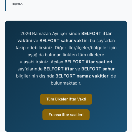
açınız.
2026 Ramazan Ayı içerisinde
BELFORT iftar
vakti
ni ve
BELFORT sahur vakti
ni bu sayfadan
takip edebilirsiniz. Diğer iller/ilçeler/bölgeler için
aşağıda bulunan linkten tüm ülkelere
ulaşabilirsiniz. Açılan
BELFORT iftar saatleri
sayfalarında
BELFORT iftar
ve
BELFORT sahur
bilgilerinin dışında
BELFORT namaz vakitleri
de
bulunmaktadır.
Tüm Ülkeler İftar Vakti
Fransa iftar saatleri