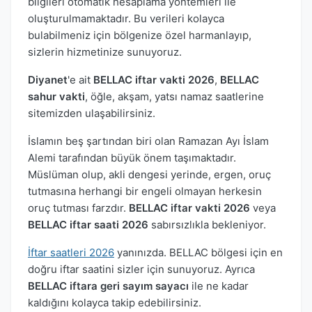
bilgileri otomatik hesaplama yöntemleri ile
oluşturulmamaktadır. Bu verileri kolayca
bulabilmeniz için bölgenize özel harmanlayıp,
sizlerin hizmetinize sunuyoruz.
Diyanet
'e ait
BELLAC iftar vakti 2026
,
BELLAC
sahur vakti
, öğle, akşam, yatsı namaz saatlerine
sitemizden ulaşabilirsiniz.
İslamın beş şartından biri olan Ramazan Ayı İslam
Alemi tarafından büyük önem taşımaktadır.
Müslüman olup, akli dengesi yerinde, ergen, oruç
tutmasına herhangi bir engeli olmayan herkesin
oruç tutması farzdır.
BELLAC iftar vakti 2026
veya
BELLAC iftar saati 2026
sabırsızlıkla bekleniyor.
İftar saatleri 2026
yanınızda. BELLAC bölgesi için en
doğru iftar saatini sizler için sunuyoruz. Ayrıca
BELLAC iftara geri sayım sayacı
ile ne kadar
kaldığını kolayca takip edebilirsiniz.