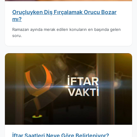
Oruçluyken Diş Fırçalamak Orucu Bozar
mı?
Ramazan ayında merak edilen konuların en başında gelen
soru.
İftar Saatleri Neye Göre Belirleniyor?