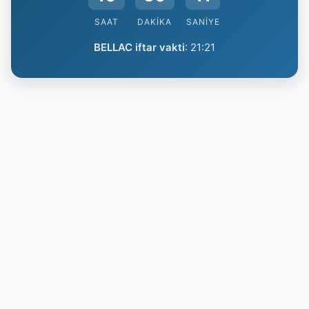
SAAT
DAKIKA
SANIYE
BELLAC iftar vakti
:
21:21