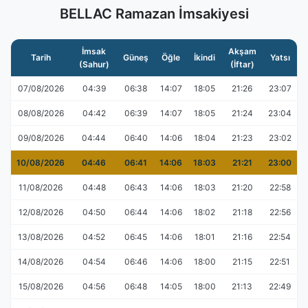
BELLAC Ramazan İmsakiyesi
İmsak
Akşam
Tarih
Güneş
Öğle
İkindi
Yatsı
(Sahur)
(İftar)
07/08/2026
04:39
06:38
14:07
18:05
21:26
23:07
08/08/2026
04:42
06:39
14:07
18:05
21:24
23:04
09/08/2026
04:44
06:40
14:06
18:04
21:23
23:02
10/08/2026
04:46
06:41
14:06
18:03
21:21
23:00
11/08/2026
04:48
06:43
14:06
18:03
21:20
22:58
12/08/2026
04:50
06:44
14:06
18:02
21:18
22:56
13/08/2026
04:52
06:45
14:06
18:01
21:16
22:54
14/08/2026
04:54
06:46
14:06
18:00
21:15
22:51
15/08/2026
04:56
06:48
14:05
18:00
21:13
22:49