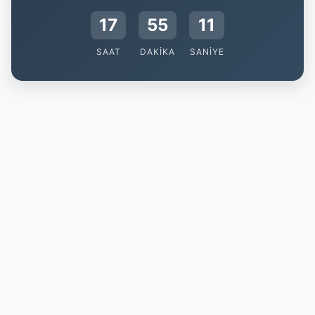
17
55
11
SAAT
DAKIKA
SANIYE