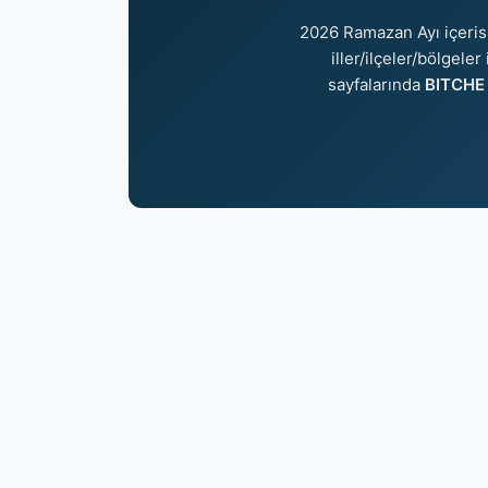
2026 Ramazan Ayı içeri
iller/ilçeler/bölgele
sayfalarında
BITCHE 