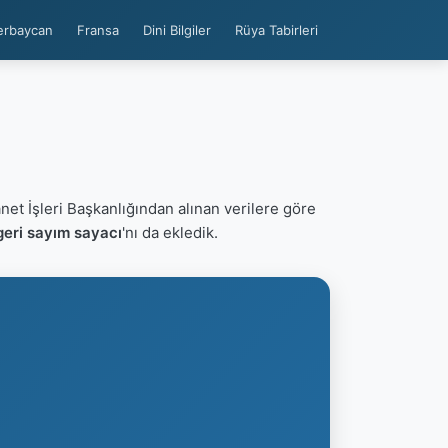
erbaycan
Fransa
Dini Bilgiler
Rüya Tabirleri
net İşleri Başkanlığından alınan verilere göre
geri sayım sayacı
'nı da ekledik.