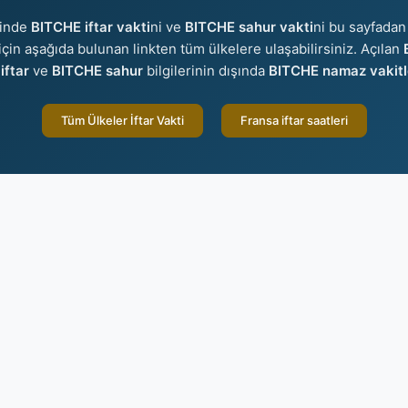
sinde
BITCHE iftar vakti
ni ve
BITCHE sahur vakti
ni bu sayfadan 
r için aşağıda bulunan linkten tüm ülkelere ulaşabilirsiniz. Açılan
iftar
ve
BITCHE sahur
bilgilerinin dışında
BITCHE namaz vakitl
Tüm Ülkeler İftar Vakti
Fransa iftar saatleri