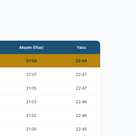
Akşam (İftar)
Yatsı
21:08
22:48
21:07
22:47
21:05
22:47
21:03
22:46
21:02
22:46
21:00
22:45