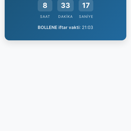
8
33
17
SAAT
DAKIKA
SANIYE
BOLLENE iftar vakti
:
21:03