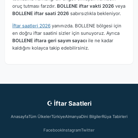
oruç tutması farzdır.
BOLLENE iftar vakti 2026
veya
BOLLENE iftar saati 2026
sabırsızlıkla bekleniyor.
İftar saatleri 2026
yanınızda. BOLLENE bölgesi için
en doğru iftar saatini sizler için sunuyoruz. Ayrıca
BOLLENE iftara geri sayım sayacı
ile ne kadar
kaldığını kolayca takip edebilirsiniz.
☪ İftar Saatleri
Anasayfa
Tüm Ülkeler
Türkiye
Almanya
Dini Bilgiler
Rüya Tabirleri
Facebook
Instagram
Twitter