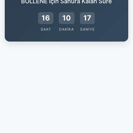
BOLLENE İçin Sahura Kalan Süre
16
10
17
SAAT
DAKIKA
SANIYE