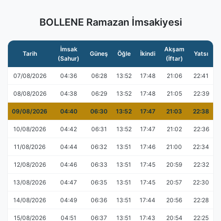
BOLLENE Ramazan İmsakiyesi
İmsak
Akşam
Tarih
Güneş
Öğle
İkindi
Yatsı
(Sahur)
(İftar)
07/08/2026
04:36
06:28
13:52
17:48
21:06
22:41
08/08/2026
04:38
06:29
13:52
17:48
21:05
22:39
09/08/2026
04:40
06:30
13:52
17:47
21:03
22:38
10/08/2026
04:42
06:31
13:52
17:47
21:02
22:36
11/08/2026
04:44
06:32
13:51
17:46
21:00
22:34
12/08/2026
04:46
06:33
13:51
17:45
20:59
22:32
13/08/2026
04:47
06:35
13:51
17:45
20:57
22:30
14/08/2026
04:49
06:36
13:51
17:44
20:56
22:28
15/08/2026
04:51
06:37
13:51
17:43
20:54
22:25