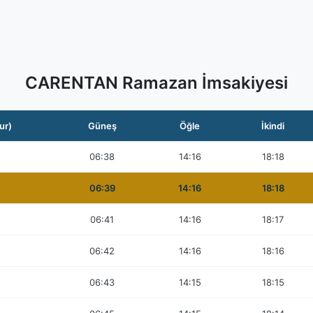
CARENTAN Ramazan İmsakiyesi
ur)
Güneş
Öğle
İkindi
06:38
14:16
18:18
06:39
14:16
18:18
06:41
14:16
18:17
06:42
14:16
18:16
06:43
14:15
18:15