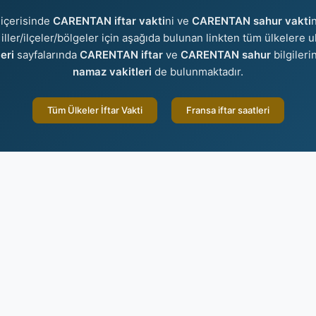
içerisinde
CARENTAN iftar vakti
ni ve
CARENTAN sahur vakti
n
 iller/ilçeler/bölgeler için aşağıda bulunan linkten tüm ülkelere ul
eri
sayfalarında
CARENTAN iftar
ve
CARENTAN sahur
bilgileri
namaz vakitleri
de bulunmaktadır.
Tüm Ülkeler İftar Vakti
Fransa iftar saatleri