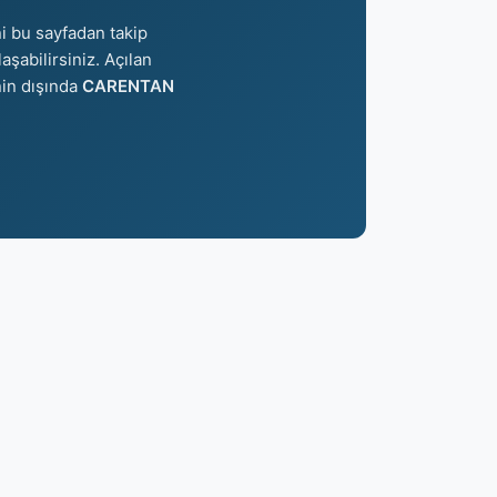
i bu sayfadan takip
aşabilirsiniz. Açılan
nin dışında
CARENTAN