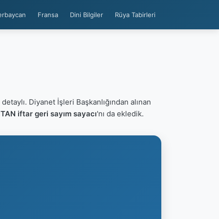
erbaycan
Fransa
Dini Bilgiler
Rüya Tabirleri
detaylı. Diyanet İşleri Başkanlığından alınan
AN iftar geri sayım sayacı
'nı da ekledik.