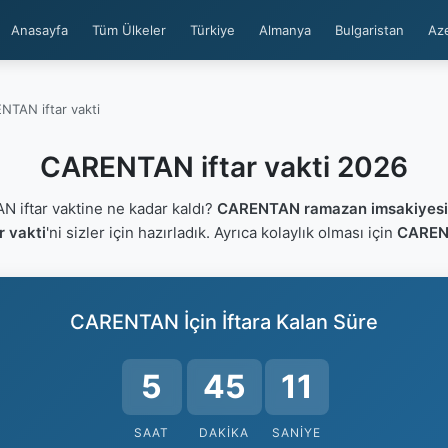
Anasayfa
Tüm Ülkeler
Türkiye
Almanya
Bulgaristan
Az
NTAN iftar vakti
CARENTAN iftar vakti 2026
iftar vaktine ne kadar kaldı?
CARENTAN ramazan imsakiyesi
 vakti
'ni sizler için hazırladık. Ayrıca kolaylık olması için
CARENT
CARENTAN İçin İftara Kalan Süre
5
45
10
SAAT
DAKIKA
SANIYE