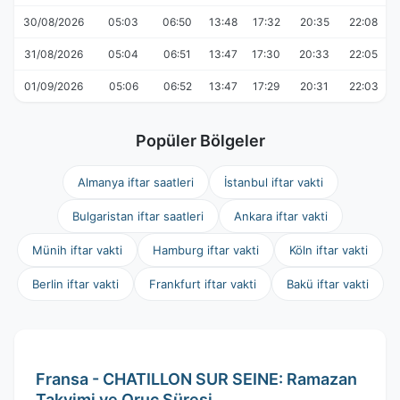
30/08/2026
05:03
06:50
13:48
17:32
20:35
22:08
31/08/2026
05:04
06:51
13:47
17:30
20:33
22:05
01/09/2026
05:06
06:52
13:47
17:29
20:31
22:03
Popüler Bölgeler
Almanya iftar saatleri
İstanbul iftar vakti
Bulgaristan iftar saatleri
Ankara iftar vakti
Münih iftar vakti
Hamburg iftar vakti
Köln iftar vakti
Berlin iftar vakti
Frankfurt iftar vakti
Bakü iftar vakti
Fransa - CHATILLON SUR SEINE: Ramazan
Takvimi ve Oruç Süresi