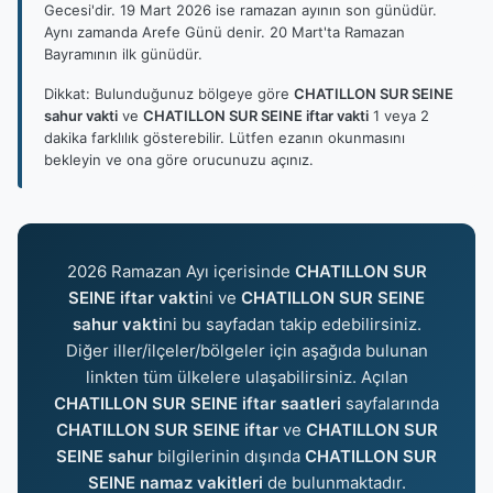
Gecesi'dir. 19 Mart 2026 ise ramazan ayının son günüdür.
Aynı zamanda Arefe Günü denir. 20 Mart'ta Ramazan
Bayramının ilk günüdür.
Dikkat: Bulunduğunuz bölgeye göre
CHATILLON SUR SEINE
sahur vakti
ve
CHATILLON SUR SEINE iftar vakti
1 veya 2
dakika farklılık gösterebilir. Lütfen ezanın okunmasını
bekleyin ve ona göre orucunuzu açınız.
2026 Ramazan Ayı içerisinde
CHATILLON SUR
SEINE iftar vakti
ni ve
CHATILLON SUR SEINE
sahur vakti
ni bu sayfadan takip edebilirsiniz.
Diğer iller/ilçeler/bölgeler için aşağıda bulunan
linkten tüm ülkelere ulaşabilirsiniz. Açılan
CHATILLON SUR SEINE iftar saatleri
sayfalarında
CHATILLON SUR SEINE iftar
ve
CHATILLON SUR
SEINE sahur
bilgilerinin dışında
CHATILLON SUR
SEINE namaz vakitleri
de bulunmaktadır.