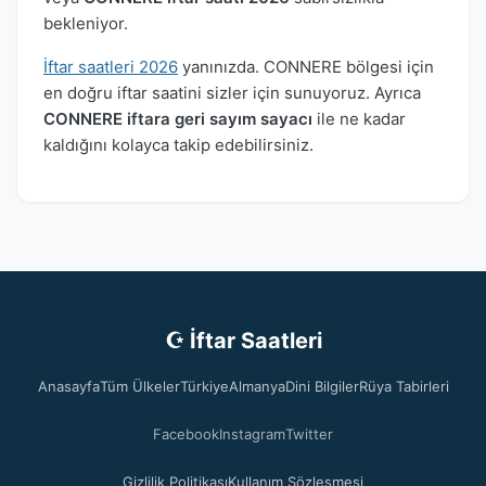
bekleniyor.
İftar saatleri 2026
yanınızda. CONNERE bölgesi için
en doğru iftar saatini sizler için sunuyoruz. Ayrıca
CONNERE iftara geri sayım sayacı
ile ne kadar
kaldığını kolayca takip edebilirsiniz.
☪ İftar Saatleri
Anasayfa
Tüm Ülkeler
Türkiye
Almanya
Dini Bilgiler
Rüya Tabirleri
Facebook
Instagram
Twitter
Gizlilik Politikası
Kullanım Sözleşmesi