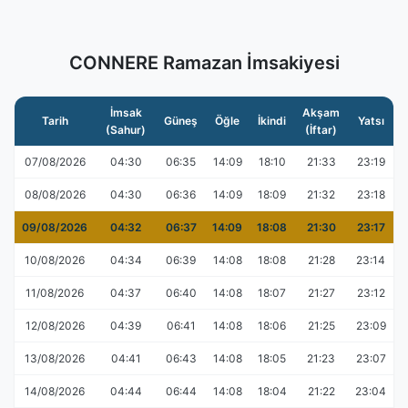
CONNERE Ramazan İmsakiyesi
İmsak
Akşam
Tarih
Güneş
Öğle
İkindi
Yatsı
(Sahur)
(İftar)
07/08/2026
04:30
06:35
14:09
18:10
21:33
23:19
08/08/2026
04:30
06:36
14:09
18:09
21:32
23:18
09/08/2026
04:32
06:37
14:09
18:08
21:30
23:17
10/08/2026
04:34
06:39
14:08
18:08
21:28
23:14
11/08/2026
04:37
06:40
14:08
18:07
21:27
23:12
12/08/2026
04:39
06:41
14:08
18:06
21:25
23:09
13/08/2026
04:41
06:43
14:08
18:05
21:23
23:07
14/08/2026
04:44
06:44
14:08
18:04
21:22
23:04