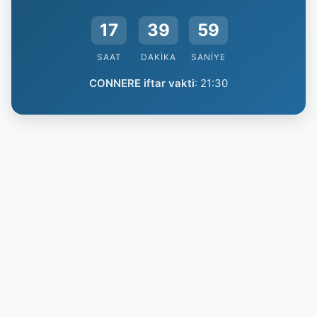
17
39
59
SAAT
DAKIKA
SANIYE
CONNERE iftar vakti
:
21:30