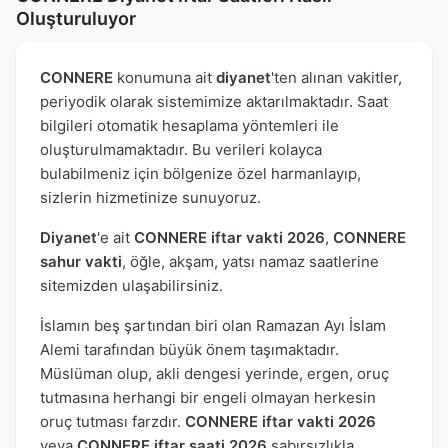
Oluşturuluyor
CONNERE
konumuna ait
diyanet
'ten alınan vakitler,
periyodik olarak sistemimize aktarılmaktadır. Saat
bilgileri otomatik hesaplama yöntemleri ile
oluşturulmamaktadır. Bu verileri kolayca
bulabilmeniz için bölgenize özel harmanlayıp,
sizlerin hizmetinize sunuyoruz.
Diyanet
'e ait
CONNERE iftar vakti 2026
,
CONNERE
sahur vakti
, öğle, akşam, yatsı namaz saatlerine
sitemizden ulaşabilirsiniz.
İslamın beş şartından biri olan Ramazan Ayı İslam
Alemi tarafından büyük önem taşımaktadır.
Müslüman olup, akli dengesi yerinde, ergen, oruç
tutmasına herhangi bir engeli olmayan herkesin
oruç tutması farzdır.
CONNERE iftar vakti 2026
veya
CONNERE iftar saati 2026
sabırsızlıkla