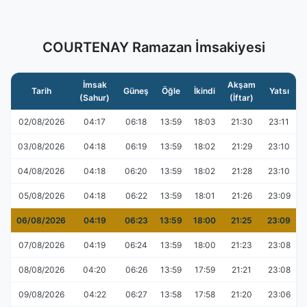
COURTENAY Ramazan İmsakiyesi
İmsak
Akşam
Tarih
Güneş
Öğle
İkindi
Yatsı
(Sahur)
(İftar)
02/08/2026
04:17
06:18
13:59
18:03
21:30
23:11
03/08/2026
04:18
06:19
13:59
18:02
21:29
23:10
04/08/2026
04:18
06:20
13:59
18:02
21:28
23:10
05/08/2026
04:18
06:22
13:59
18:01
21:26
23:09
06/08/2026
04:19
06:23
13:59
18:00
21:25
23:09
07/08/2026
04:19
06:24
13:59
18:00
21:23
23:08
08/08/2026
04:20
06:26
13:59
17:59
21:21
23:08
09/08/2026
04:22
06:27
13:58
17:58
21:20
23:06