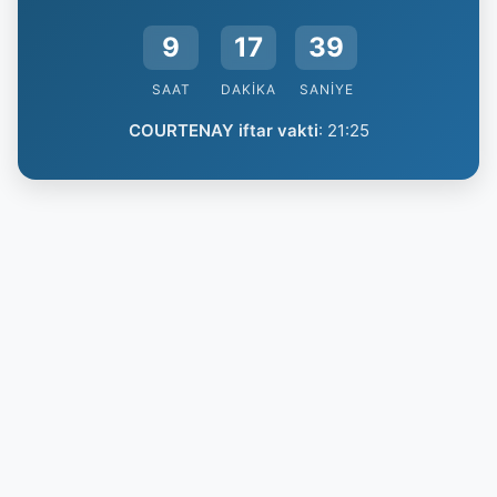
9
17
38
SAAT
DAKIKA
SANIYE
COURTENAY iftar vakti
:
21:25