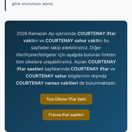
göre orucunuzu açınız.
2026 Ramazan Ayı içerisinde
COURTENAY iftar
vakti
ni ve
COURTENAY sahur vakti
ni bu
sayfadan takip edebilirsiniz. Diğer
iller/ilçeler/bölgeler için aşağıda bulunan linkten
tüm ülkelere ulaşabilirsiniz. Açılan
COURTENAY
iftar saatleri
sayfalarında
COURTENAY iftar
ve
COURTENAY sahur
bilgilerinin dışında
COURTENAY namaz vakitleri
de bulunmaktadır.
Tüm Ülkeler İftar Vakti
Fransa iftar saatleri