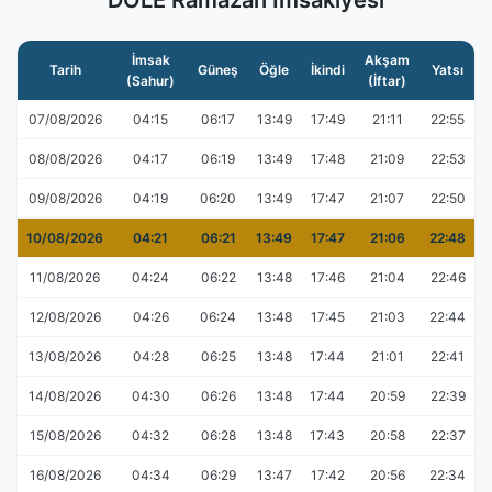
DOLE Ramazan İmsakiyesi
İmsak
Akşam
Tarih
Güneş
Öğle
İkindi
Yatsı
(Sahur)
(İftar)
07/08/2026
04:15
06:17
13:49
17:49
21:11
22:55
08/08/2026
04:17
06:19
13:49
17:48
21:09
22:53
09/08/2026
04:19
06:20
13:49
17:47
21:07
22:50
10/08/2026
04:21
06:21
13:49
17:47
21:06
22:48
11/08/2026
04:24
06:22
13:48
17:46
21:04
22:46
12/08/2026
04:26
06:24
13:48
17:45
21:03
22:44
13/08/2026
04:28
06:25
13:48
17:44
21:01
22:41
14/08/2026
04:30
06:26
13:48
17:44
20:59
22:39
15/08/2026
04:32
06:28
13:48
17:43
20:58
22:37
16/08/2026
04:34
06:29
13:47
17:42
20:56
22:34