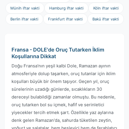
Münih iftar vakti
Hamburg iftar vakti
Köln iftar vakti
Berlin iftar vakti
Frankfurt iftar vakti
Bakü iftar vakti
Fransa - DOLE'de Oruç Tutarken İklim
Koşullarına Dikkat
Doğu Fransa'nın yeşil kalbi Dole, Ramazan ayının
atmosferiyle dolup taşarken, oruç tutanlar için iklim
koşulları büyük bir önem taşıyor. Geçen yıl, oruç
sürelerinin uzadığı günlerde, sıcaklıkların 30
dereceyi bulabildiği zamanlar olmuştu. Bu nedenle,
oruç tutarken bol su içmek, hafif ve serinletici
yiyecekler tercih etmek şart. Özellikle yaz aylarına
denk gelen Ramazan'da, sahurda tüketilen zeytin,
yoğurt ve salatalar, hem besleyici hem de ferahlatıcı