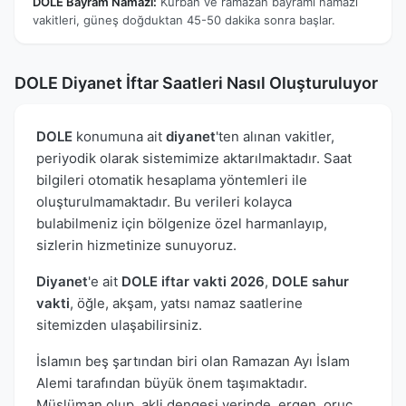
DOLE Bayram Namazı:
Kurban ve ramazan bayramı namazı
vakitleri, güneş doğduktan 45-50 dakika sonra başlar.
DOLE Diyanet İftar Saatleri Nasıl Oluşturuluyor
DOLE
konumuna ait
diyanet
'ten alınan vakitler,
periyodik olarak sistemimize aktarılmaktadır. Saat
bilgileri otomatik hesaplama yöntemleri ile
oluşturulmamaktadır. Bu verileri kolayca
bulabilmeniz için bölgenize özel harmanlayıp,
sizlerin hizmetinize sunuyoruz.
Diyanet
'e ait
DOLE iftar vakti 2026
,
DOLE sahur
vakti
, öğle, akşam, yatsı namaz saatlerine
sitemizden ulaşabilirsiniz.
İslamın beş şartından biri olan Ramazan Ayı İslam
Alemi tarafından büyük önem taşımaktadır.
Müslüman olup, akli dengesi yerinde, ergen, oruç