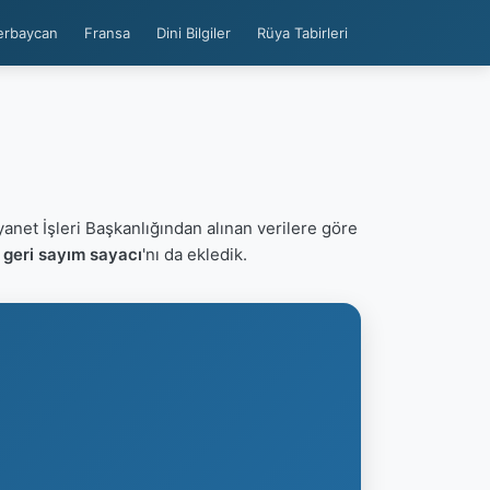
erbaycan
Fransa
Dini Bilgiler
Rüya Tabirleri
yanet İşleri Başkanlığından alınan verilere göre
geri sayım sayacı
'nı da ekledik.