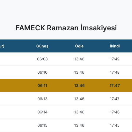
FAMECK Ramazan İmsakiyesi
ur)
Güneş
Öğle
İkindi
06:08
13:46
17:49
06:10
13:46
17:48
06:11
13:46
17:47
06:13
13:46
17:47
06:14
13:46
17:46
06:15
13:46
17:45