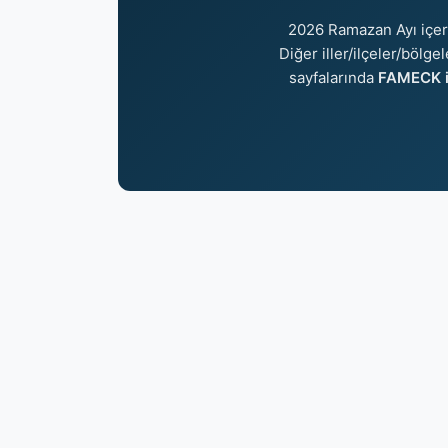
2026 Ramazan Ayı içe
Diğer iller/ilçeler/bölge
sayfalarında
FAMECK i