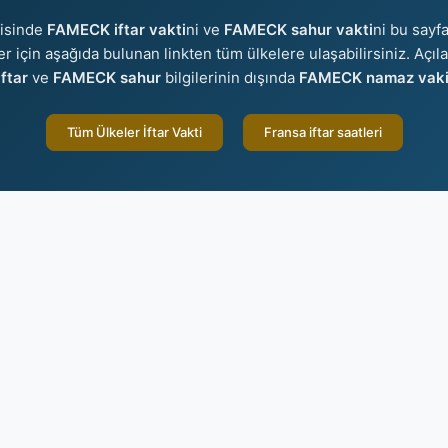
risinde
FAMECK iftar vakti
ni ve
FAMECK sahur vakti
ni bu sayfa
ler için aşağıda bulunan linkten tüm ülkelere ulaşabilirsiniz. Açıl
ftar
ve
FAMECK sahur
bilgilerinin dışında
FAMECK namaz vakit
Tüm Ülkeler İftar Vakti
Fransa iftar saatleri