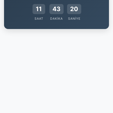
11
43
19
SAAT
DAKIKA
SANIYE