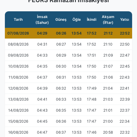
FEURS Ramazan İmsakiyesi
İmsak
Akşam
Tarih
Güneş
Öğle
İkindi
Yatsı
(Sahur)
(İftar)
07/08/2026
04:29
06:26
13:54
17:52
21:12
22:52
08/08/2026
04:31
06:27
13:54
17:52
21:10
22:50
09/08/2026
04:33
06:29
13:54
17:51
21:09
22:47
10/08/2026
04:35
06:30
13:54
17:50
21:07
22:45
11/08/2026
04:37
06:31
13:53
17:50
21:06
22:43
12/08/2026
04:39
06:32
13:53
17:49
21:04
22:41
13/08/2026
04:41
06:33
13:53
17:48
21:03
22:39
14/08/2026
04:43
06:35
13:53
17:47
21:01
22:37
15/08/2026
04:45
06:36
13:53
17:47
21:00
22:34
16/08/2026
04:47
06:37
13:53
17:46
20:58
22:32