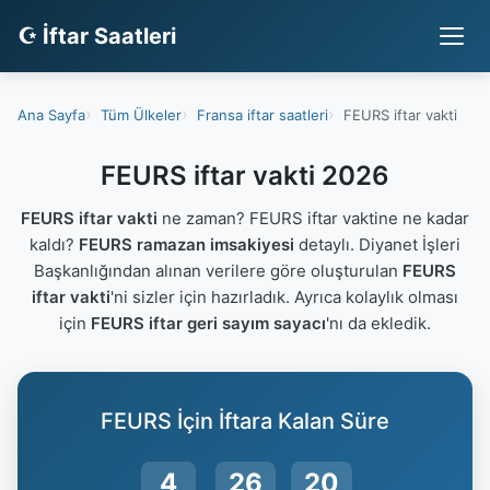
☪ İftar Saatleri
Ana Sayfa
Tüm Ülkeler
Fransa iftar saatleri
FEURS iftar vakti
FEURS iftar vakti 2026
FEURS iftar vakti
ne zaman? FEURS iftar vaktine ne kadar
kaldı?
FEURS ramazan imsakiyesi
detaylı. Diyanet İşleri
Başkanlığından alınan verilere göre oluşturulan
FEURS
iftar vakti
'ni sizler için hazırladık. Ayrıca kolaylık olması
için
FEURS iftar geri sayım sayacı
'nı da ekledik.
FEURS İçin İftara Kalan Süre
4
26
19