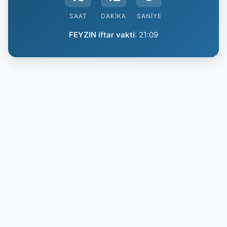
SAAT
DAKIKA
SANIYE
FEYZIN iftar vakti
:
21:09