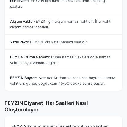
İkindi vakti:
FEYZIN için ikindi namazı vaktinin başladığı
saattir.
Akşam vakti:
FEYZIN için akşam namazı vaktidir. İftar vakti
akşam namazı saatidir.
Yatsı vakti:
FEYZIN için yatsı namazı saatidir.
FEYZIN Cuma Namazı:
Cuma namazı vakitleri öğle namazı
vakti ile aynı zamanda girer.
FEYZIN Bayram Namazı:
Kurban ve ramazan bayramı namazı
vakitleri, güneş doğduktan 45-50 dakika sonra başlar.
FEYZIN Diyanet İftar Saatleri Nasıl
Oluşturuluyor
FEYZIN
konumuna ait
diyanet
'ten alınan vakitler,