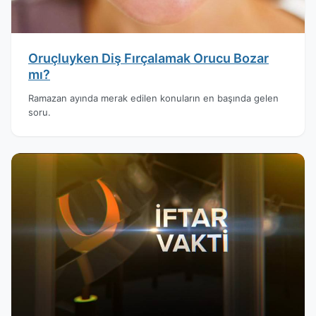
Oruçluyken Diş Fırçalamak Orucu Bozar
mı?
Ramazan ayında merak edilen konuların en başında gelen
soru.