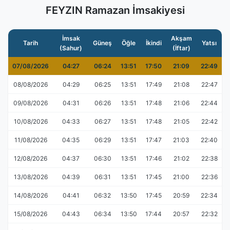
FEYZIN Ramazan İmsakiyesi
İmsak
Akşam
Tarih
Güneş
Öğle
İkindi
Yatsı
(Sahur)
(İftar)
07/08/2026
04:27
06:24
13:51
17:50
21:09
22:49
08/08/2026
04:29
06:25
13:51
17:49
21:08
22:47
09/08/2026
04:31
06:26
13:51
17:48
21:06
22:44
10/08/2026
04:33
06:27
13:51
17:48
21:05
22:42
11/08/2026
04:35
06:29
13:51
17:47
21:03
22:40
12/08/2026
04:37
06:30
13:51
17:46
21:02
22:38
13/08/2026
04:39
06:31
13:51
17:45
21:00
22:36
14/08/2026
04:41
06:32
13:50
17:45
20:59
22:34
15/08/2026
04:43
06:34
13:50
17:44
20:57
22:32